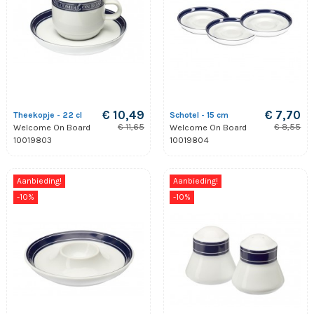
€ 10,49
€ 7,70
Theekopje - 22 cl
Schotel - 15 cm
€ 11,65
€ 8,55
Welcome On Board
Welcome On Board
10019803
10019804
Aanbieding!
Aanbieding!
-10%
-10%