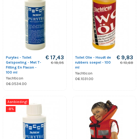
€ 17,43
€ 9,83
Purytec - Toilet
Toilet Olie - Houdt de
Gelspoeling - Met T-
rubbers soepel - 100
€ 18,95
€ 10,68
Fitting En Flacon -
ml
100 ml
Yachticon
Yachticon
06.1031.00
06.0534.00
Aanbieding!
-8%