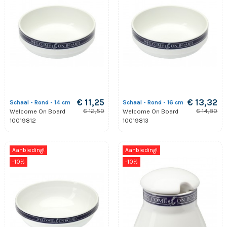
€ 11,25
€ 13,32
Schaal - Rond - 14 cm
Schaal - Rond - 16 cm
€ 12,50
€ 14,80
Welcome On Board
Welcome On Board
10019812
10019813
Aanbieding!
Aanbieding!
-10%
-10%