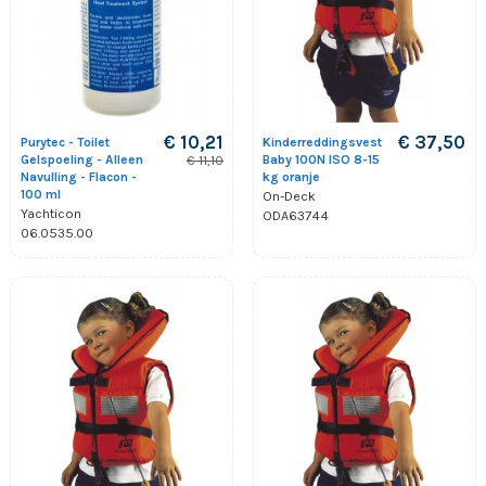
€ 10,21
€ 37,50
Purytec - Toilet
Kinderreddingsvest
Gelspoeling - Alleen
Baby 100N ISO 8-15
€ 11,10
Navulling - Flacon -
kg oranje
100 ml
On-Deck
Yachticon
ODA63744
06.0535.00