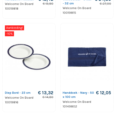
- 32 cm
€ 13,80
€ 27,00
Welcome On Board
Welcome On Board
10019818
10019815
Aanbieding!
-10%
€ 13,32
€ 12,05
Diep Bord - 23 cm
Handdoek - Navy - 50
x 100 cm
€ 14,80
Welcome On Board
Welcome On Board
10019816
10149802