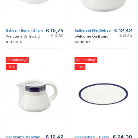
€ 15,75
€ 12,42
Schaal - Rond - 21 cm
Suikerpot Met Deksel
€ 17,50
€ 13,80
Welcome On Board
Welcome On Board
10019814
10019817
Aanbieding!
Aanbieding!
-10%
-10%
€ 12,42
€ 24,30
Handzame Melkkan
Vleesschaal - Ovaal