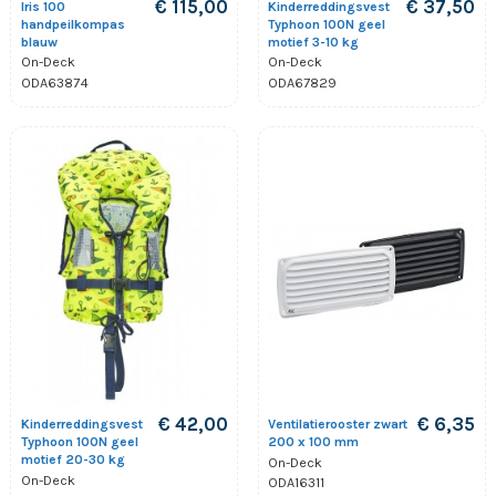
€ 115,00
€ 37,50
Iris 100
Kinderreddingsvest
handpeilkompas
Typhoon 100N geel
blauw
motief 3-10 kg
On-Deck
On-Deck
ODA63874
ODA67829
€ 42,00
€ 6,35
Kinderreddingsvest
Ventilatierooster zwart
Typhoon 100N geel
200 x 100 mm
motief 20-30 kg
On-Deck
On-Deck
ODA16311