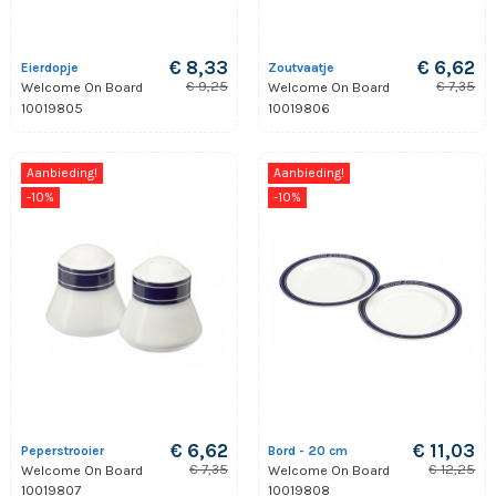
€ 8,33
€ 6,62
Eierdopje
Zoutvaatje
€ 9,25
€ 7,35
Welcome On Board
Welcome On Board
10019805
10019806
Aanbieding!
Aanbieding!
-10%
-10%
€ 6,62
€ 11,03
Peperstrooier
Bord - 20 cm
€ 7,35
€ 12,25
Welcome On Board
Welcome On Board
10019807
10019808