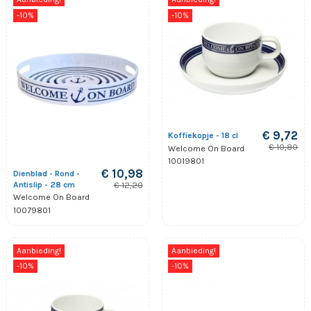
-10%
-10%
€ 9,72
Koffiekopje - 18 cl
€ 10,80
Welcome On Board
10019801
€ 10,98
Dienblad - Rond -
Antislip - 28 cm
€ 12,20
Welcome On Board
10079801
Aanbieding!
Aanbieding!
-10%
-10%