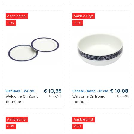
Aanbieding!
Aanbieding!
-10%
-10%
€ 13,95
€ 10,08
Plat Bord - 24 cm
Schaal - Rond - 12 cm
€ 15,50
€ 11,20
Welcome On Board
Welcome On Board
10019809
10019811
Aanbieding!
Aanbieding!
-10%
-10%