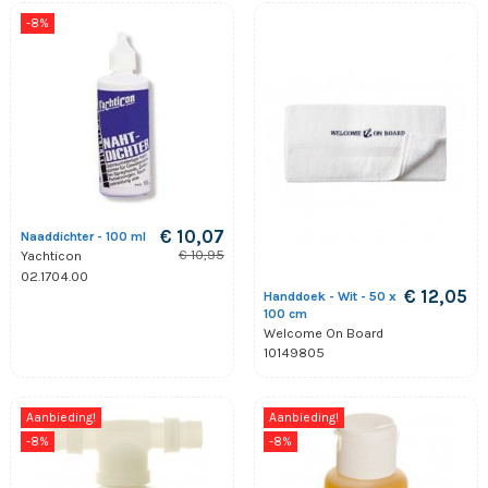
-8%
€ 10,07
Naaddichter - 100 ml
€ 10,95
Yachticon
02.1704.00
€ 12,05
Handdoek - Wit - 50 x
100 cm
Welcome On Board
10149805
Aanbieding!
Aanbieding!
-8%
-8%