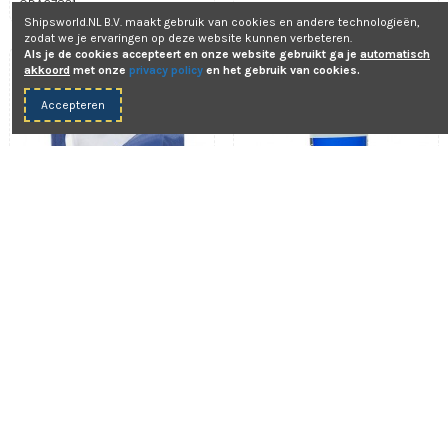
ODA67831
Shipsworld.NL B.V. maakt gebruik van cookies en andere technologieën,
zodat we je ervaringen op deze website kunnen verbeteren.
Als je de cookies accepteert en onze website gebruikt ga je
automatisch
Aanbieding!
akkoord
met onze
privacy policy
en het gebruik van cookies.
-8%
Accepteren
€ 32,25
€ 16,47
Binnentank 100 ltr
Aqua Rein - Nieuwe
voor ODA18033
Formule - 100 ml
€ 17,90
On-Deck
Yachticon
ODA16661
01.0001R