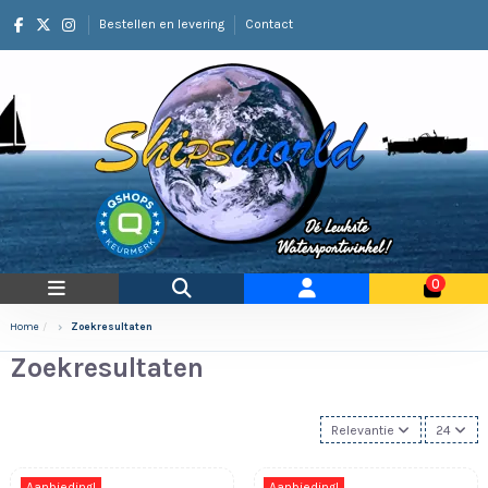
Bestellen en levering
Contact
0
Home
Zoekresultaten
Zoekresultaten
Relevantie
24
Aanbieding!
Aanbieding!