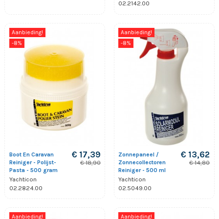
02.2142.00
Aanbieding!
Aanbieding!
-8%
-8%
€ 17,39
€ 13,62
Boot En Caravan
Zonnepaneel /
Reiniger - Polijst-
Zonnecollectoren
€ 18,90
€ 14,80
Pasta - 500 gram
Reiniger - 500 ml
Yachticon
Yachticon
02.2824.00
02.5049.00
Aanbieding!
Aanbieding!