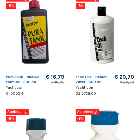
-8%
-8%
€ 16,79
€ 20,70
Pura Tank - Nieuwe
Teak Olie - Helder -
Formule - 500 ml
Zilver - 500 ml
€ 18,25
€ 22,50
Yachticon
Yachticon
01.0005N
02.0738.00
Aanbieding!
Aanbieding!
-8%
-8%