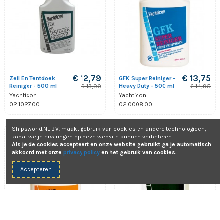
€ 12,79
€ 13,75
Zeil En Tentdoek
GFK Super Reiniger -
Reiniger - 500 ml
Heavy Duty - 500 ml
€ 13,90
€ 14,95
Yachticon
Yachticon
02.1027.00
02.0008.00
Shipsworld.NL B.V. maakt gebruik van cookies en andere technologieën,
Aanbieding!
Aanbieding!
zodat we je ervaringen op deze website kunnen verbeteren.
-8%
-8%
Als je de cookies accepteert en onze website gebruikt ga je
automatisch
akkoord
met onze
privacy policy
en het gebruik van cookies.
Accepteren