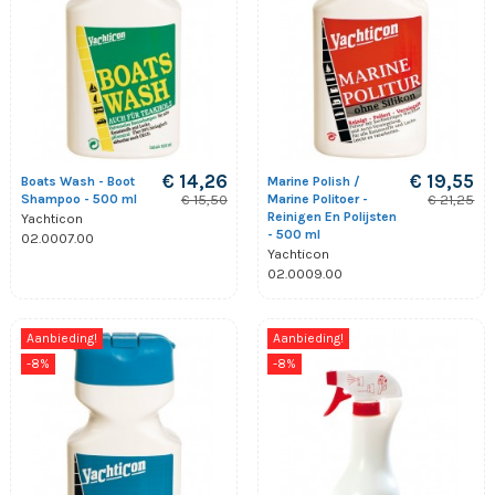
€ 14,26
€ 19,55
Boats Wash - Boot
Marine Polish /
Shampoo - 500 ml
Marine Politoer -
€ 15,50
€ 21,25
Reinigen En Polijsten
Yachticon
- 500 ml
02.0007.00
Yachticon
02.0009.00
Aanbieding!
Aanbieding!
-8%
-8%