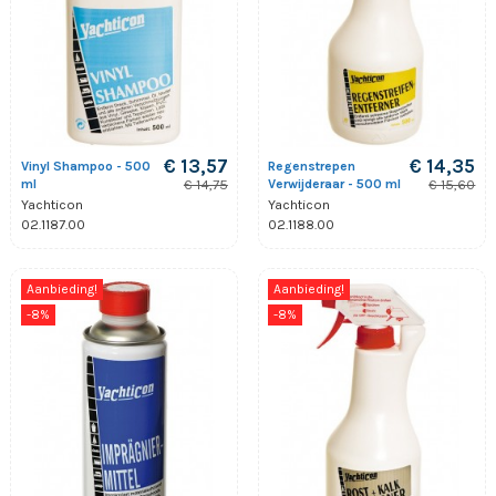
€ 13,57
€ 14,35
Vinyl Shampoo - 500
Regenstrepen
ml
Verwijderaar - 500 ml
€ 14,75
€ 15,60
Yachticon
Yachticon
02.1187.00
02.1188.00
Aanbieding!
Aanbieding!
-8%
-8%