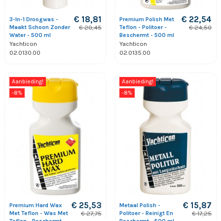
€ 18,81
€ 22,54
3-In-1 Droogwas -
Premium Polish Met
Maakt Schoon Zonder
Teflon - Politoer -
€ 20,45
€ 24,50
Water - 500 ml
Beschermt - 500 ml
Yachticon
Yachticon
02.0130.00
02.0135.00
Aanbieding!
Aanbieding!
-8%
-8%
€ 25,53
€ 15,87
Premium Hard Wax
Metaal Polish -
Met Teflon - Was Met
Politoer - Reinigt En
€ 27,75
€ 17,25