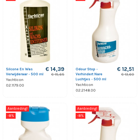
€ 14,39
€ 12,51
Silcone En Was
Odour Stop -
Verwijderaar - 500 ml
Verhindert Nare
€ 15,65
€ 13,60
Luchtjes - 500 ml
Yachticon
Yachticon
02.1179.00
02.2148.00
Aanbieding!
Aanbieding!
-8%
-8%