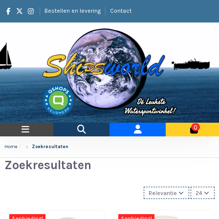
Bestellen en levering
Contact
0
Home
Zoekresultaten
Zoekresultaten
Relevantie
24
Aanbieding!
Aanbieding!