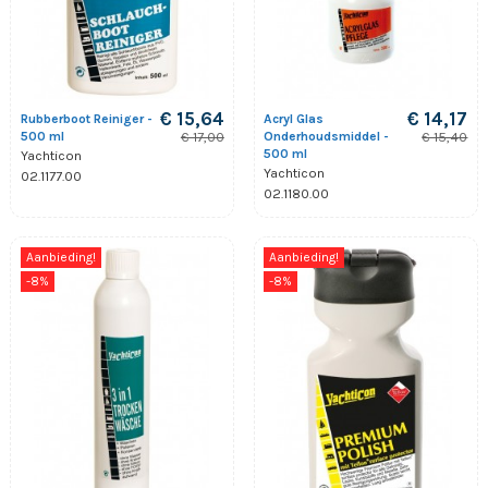
€ 15,64
€ 14,17
Rubberboot Reiniger -
Acryl Glas
500 ml
Onderhoudsmiddel -
€ 17,00
€ 15,40
500 ml
Yachticon
Yachticon
02.1177.00
02.1180.00
Aanbieding!
Aanbieding!
-8%
-8%