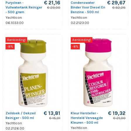
€ 21,16
€ 29,67
Puryclean -
Condenswater
Vuilwatertank Reiniger
Binder Voor Diesel En
€ 23,00
€ 32,25
- 500 gram
Benzine - 500 ml
Yachticon
Yachticon
06.1033.00
02.2123.00
Aanbieding!
Aanbieding!
-8%
-8%
€ 13,81
€ 19,32
Zeildoek / Dekzeil
Kleur Hersteller -
Reiniger - 500 ml
Hersteld Vervaagde
€ 15,01
€ 21,00
Kleuren - 500 ml
Yachticon
Yachticon
02.2126.00