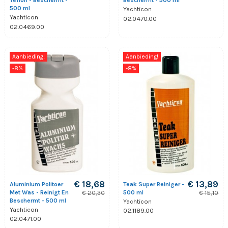
Teflon - Beschermt -
Beschermt - 500 ml
500 ml
Yachticon
Yachticon
02.0470.00
02.0469.00
Aanbieding!
Aanbieding!
-8%
-8%
€ 18,68
€ 13,89
Aluminium Politoer
Teak Super Reiniger -
Met Was - Reinigt En
500 ml
€ 20,30
€ 15,10
Beschermt - 500 ml
Yachticon
Yachticon
02.1189.00
02.0471.00