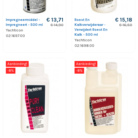
€ 13,71
€ 15,18
Impregneermiddel -
Roest En
Impregneert - 500 ml
Kalkverwijderaar -
€ 14,90
€ 16,50
Verwijdert Roest En
Yachticon
Kalk - 500 ml
02.1697.00
Yachticon
02.1698.00
Aanbieding!
Aanbieding!
-8%
-8%