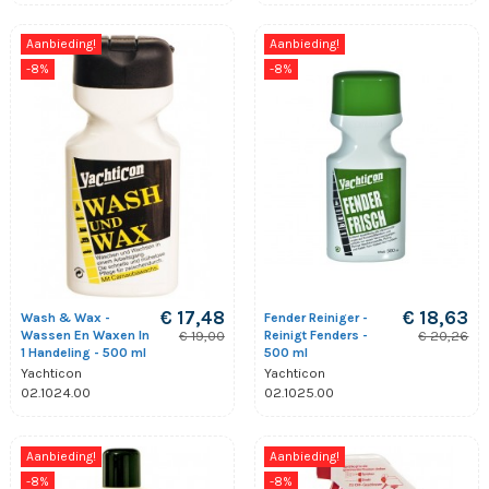
Aanbieding!
Aanbieding!
-8%
-8%
€ 17,48
€ 18,63
Wash & Wax -
Fender Reiniger -
Wassen En Waxen In
Reinigt Fenders -
€ 19,00
€ 20,26
1 Handeling - 500 ml
500 ml
Yachticon
Yachticon
02.1024.00
02.1025.00
Aanbieding!
Aanbieding!
-8%
-8%