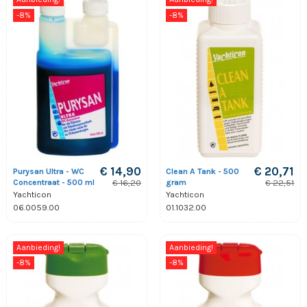
-8%
-8%
€ 14,90
€ 20,71
Purysan Ultra - WC
Clean A Tank - 500
Concentraat - 500 ml
gram
€ 16,20
€ 22,51
Yachticon
Yachticon
06.0059.00
01.1032.00
Aanbieding!
Aanbieding!
-8%
-8%