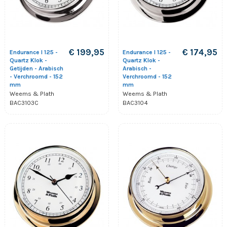
€ 199,95
€ 174,95
Endurance I 125 -
Endurance I 125 -
Quartz Klok -
Quartz Klok -
Getijden - Arabisch
Arabisch -
- Verchroomd - 152
Verchroomd - 152
mm
mm
Weems & Plath
Weems & Plath
BAC3103C
BAC3104