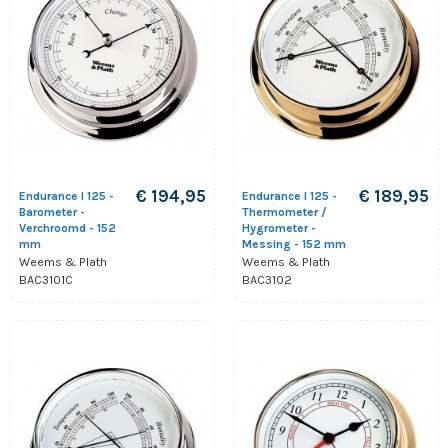
€ 194,95
€ 189,95
Endurance I 125 -
Endurance I 125 -
Barometer -
Thermometer /
Verchroomd - 152
Hygrometer -
mm
Messing - 152 mm
Weems & Plath
Weems & Plath
BAC3101C
BAC3102