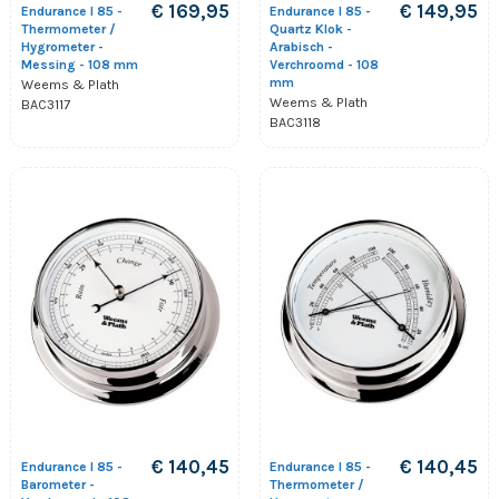
€ 169,95
€ 149,95
Endurance I 85 -
Endurance I 85 -
Thermometer /
Quartz Klok -
Hygrometer -
Arabisch -
Messing - 108 mm
Verchroomd - 108
mm
Weems & Plath
Weems & Plath
BAC3117
BAC3118
€ 140,45
€ 140,45
Endurance I 85 -
Endurance I 85 -
Barometer -
Thermometer /