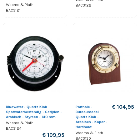
Weems & Plath
BAC3122
BAC3121
€ 104,95
Bluewater - Quartz Klok
Porthole -
Spatwaterbestendig - Getijden -
Bureaumodel
Arabisch - Styreen - 140 mm
Quartz Klok -
Arabisch - Koper -
Weems & Plath
Hardhout
BAC3124
Weems & Plath
€ 109,95
BAC3130