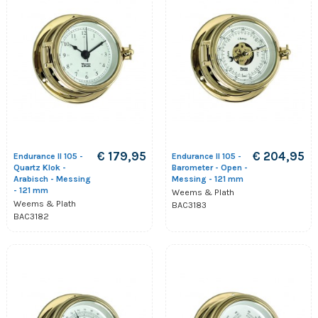
€ 179,95
€ 204,95
Endurance II 105 -
Endurance II 105 -
Quartz Klok -
Barometer - Open -
Arabisch - Messing
Messing - 121 mm
- 121 mm
Weems & Plath
Weems & Plath
BAC3183
BAC3182