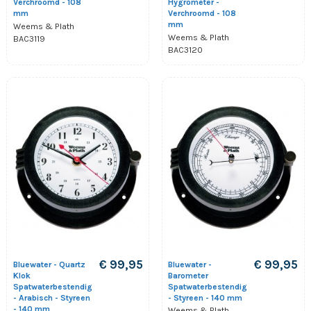
Verchroomd - 108
Hygrometer -
mm
Verchroomd - 108
mm
Weems & Plath
Weems & Plath
BAC3119
BAC3120
€ 99,95
€ 99,95
Bluewater - Quartz
Bluewater -
Klok
Barometer
Spatwaterbestendig
Spatwaterbestendig
- Arabisch - Styreen
- Styreen - 140 mm
- 140 mm
Weems & Plath