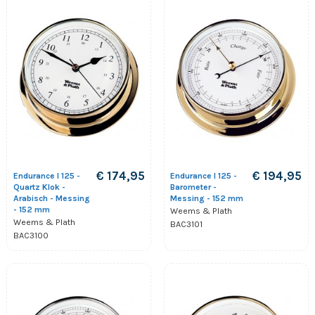
€ 174,95
€ 194,95
Endurance I 125 -
Endurance I 125 -
Quartz Klok -
Barometer -
Arabisch - Messing
Messing - 152 mm
- 152 mm
Weems & Plath
Weems & Plath
BAC3101
BAC3100