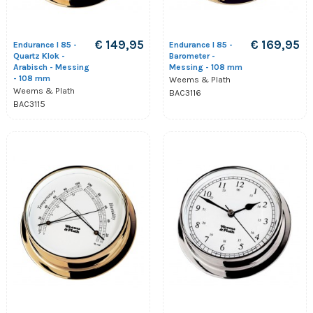
€ 149,95
€ 169,95
Endurance I 85 -
Endurance I 85 -
Quartz Klok -
Barometer -
Arabisch - Messing
Messing - 108 mm
- 108 mm
Weems & Plath
Weems & Plath
BAC3116
BAC3115