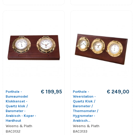
€ 199,95
€ 249,00
Porthole -
Porthole -
Bureaumodel
Weerstation -
Klokkenset -
Quartz Klok /
Quartz klok /
Barometer /
Barometer -
Thermometer /
Arabisch - Koper -
Hygrometer -
Hardhout
Arabisch...
Weems & Plath
Weems & Plath
BAC3132
BAC3133