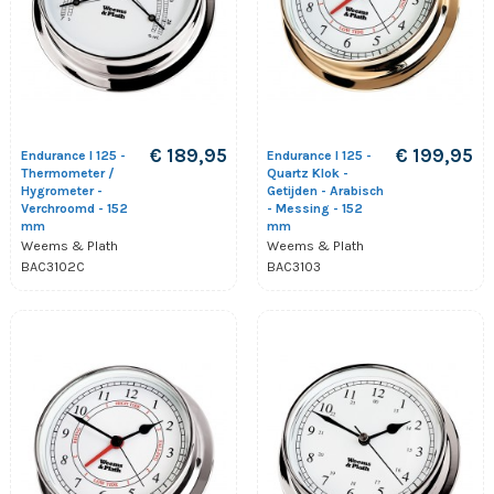
€ 189,95
€ 199,95
Endurance I 125 -
Endurance I 125 -
Thermometer /
Quartz Klok -
Hygrometer -
Getijden - Arabisch
Verchroomd - 152
- Messing - 152
mm
mm
Weems & Plath
Weems & Plath
BAC3102C
BAC3103