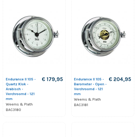
€ 179,95
€ 204,95
Endurance II 105 -
Endurance II 105 -
Quartz Klok -
Barometer - Open -
Arabisch -
Verchroomd - 121
Verchroomd - 121
mm
mm
Weems & Plath
Weems & Plath
BAC3181
BAC3180