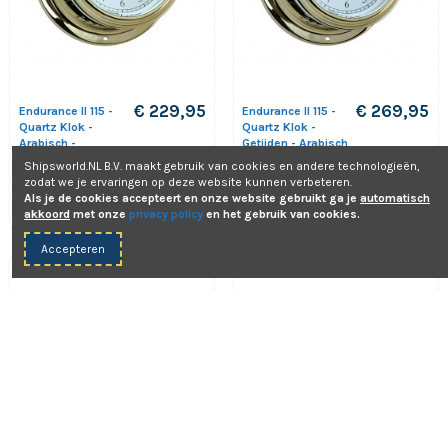
€ 229,95
€ 269,95
Endurance II 115 -
Endurance II 115 -
Quartz Klok -
Quartz Klok -
Arabisch -
Getijden - Arabisch
Messing - 152 mm
- Messing - 152
Shipsworld.NL B.V. maakt gebruik van cookies en andere technologieën,
mm
Weems & Plath
zodat we je ervaringen op deze website kunnen verbeteren.
Weems & Plath
BAC3185
Als je de cookies accepteert en onze website gebruikt ga je
automatisch
BAC3186
akkoord
met onze
privacy policy
en het gebruik van cookies.
Accepteren