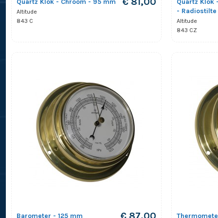
€ 81,00
Quartz Klok - Chroom - 95 mm
Quartz Klok
- Radiostilte
Altitude
843 C
Altitude
843 CZ
€ 87,00
Barometer - 125 mm
Thermometer