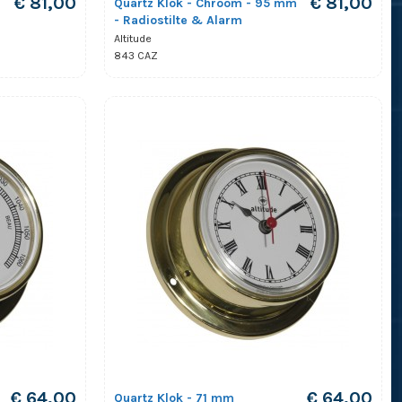
€ 81,00
€ 81,00
m
Quartz Klok - Chroom - 95 mm
- Radiostilte & Alarm
Altitude
843 CAZ
€ 64,00
€ 64,00
Quartz Klok - 71 mm