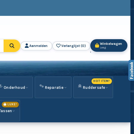
Winkelwagen
Aanmelden
Verlanglijst (
0
)
Leeg
HOT ITEM!
Onderhoud
Reparatie
Ruddersafe
LUXE!
Tassen