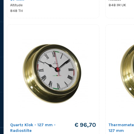
848 IM UK
Altitude
848 TH
€ 96,70
Quartz Klok - 127 mm -
Thermometer
Radiostilte
127 mm