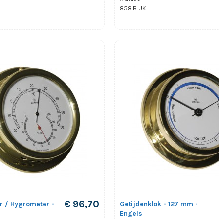
858 B UK
€ 96,70
 / Hygrometer -
Getijdenklok - 127 mm -
Engels