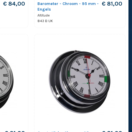
€ 84,00
€ 81,00
Barometer - Chroom - 95 mm -
Engels
Altitude
843 B UK