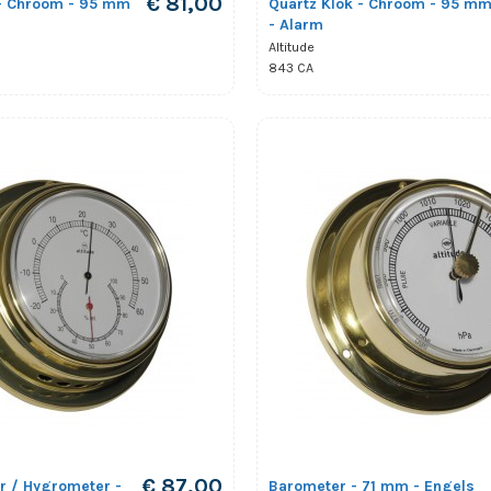
€ 81,00
 - Chroom - 95 mm
Quartz Klok - Chroom - 95 m
- Alarm
Altitude
843 CA
€ 87,00
 / Hygrometer -
Barometer - 71 mm - Engels