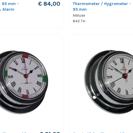
€ 84,00
- 95 mm -
Thermometer / Hygrometer -
& Alarm
95 mm
Altitude
842 TH