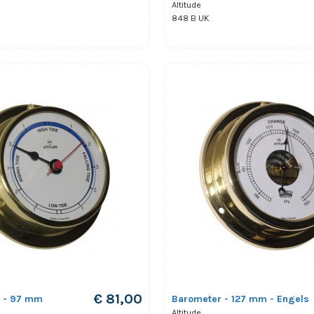
Altitude
848 B UK
€ 81,00
k - 97 mm
Barometer - 127 mm - Engels
Altitude