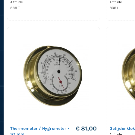
Altitude
Altitude
838 T
838 H
€ 81,00
Thermometer / Hygrometer -
Getijdenklo
97 mm
Altitude