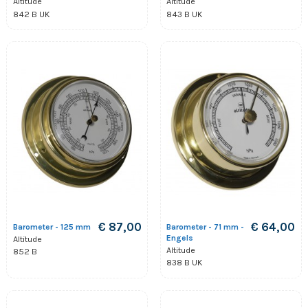
Altitude
Altitude
842 B UK
843 B UK
€ 87,00
€ 64,00
Barometer - 125 mm
Barometer - 71 mm -
Engels
Altitude
Altitude
852 B
838 B UK