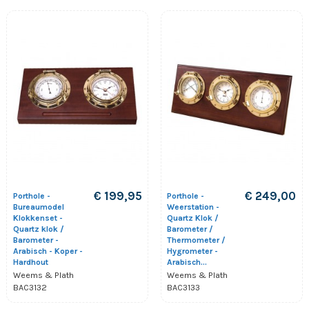
€ 199,95
€ 249,00
Porthole -
Porthole -
Bureaumodel
Weerstation -
Klokkenset -
Quartz Klok /
Quartz klok /
Barometer /
Barometer -
Thermometer /
Arabisch - Koper -
Hygrometer -
Hardhout
Arabisch...
Weems & Plath
Weems & Plath
BAC3132
BAC3133