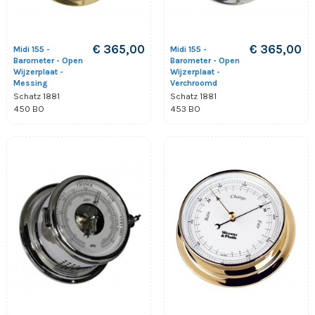
€ 365,00
€ 365,00
Midi 155 -
Midi 155 -
Barometer - Open
Barometer - Open
Wijzerplaat -
Wijzerplaat -
Messing
Verchroomd
Schatz 1881
Schatz 1881
450 BO
453 BO