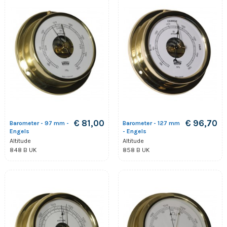
€ 81,00
€ 96,70
Barometer - 97 mm -
Barometer - 127 mm
Engels
- Engels
Altitude
Altitude
848 B UK
858 B UK