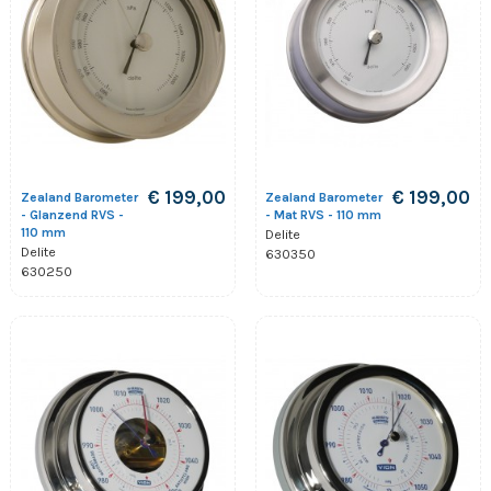
€ 199,00
€ 199,00
Zealand Barometer
Zealand Barometer
- Glanzend RVS -
- Mat RVS - 110 mm
110 mm
Delite
Delite
630350
630250