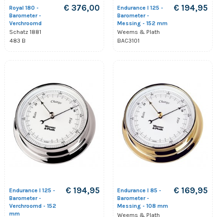
€ 376,00
€ 194,95
Royal 180 -
Endurance I 125 -
Barometer -
Barometer -
Verchroomd
Messing - 152 mm
Schatz 1881
Weems & Plath
483 B
BAC3101
€ 194,95
€ 169,95
Endurance I 125 -
Endurance I 85 -
Barometer -
Barometer -
Verchroomd - 152
Messing - 108 mm
mm
Weems & Plath