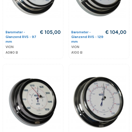
€ 105,00
€ 104,00
Barometer -
Barometer -
Glanzend RVS - 97
Glanzend RVS - 129
mm
mm
VION
VION
A080 B
A100 B