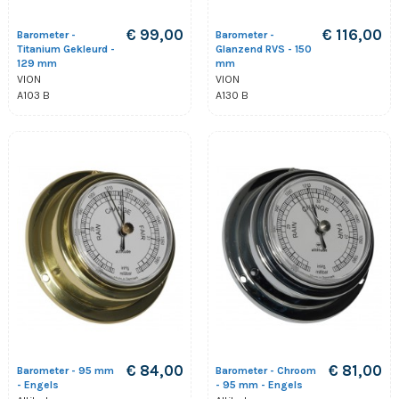
€ 99,00
€ 116,00
Barometer -
Barometer -
Titanium Gekleurd -
Glanzend RVS - 150
129 mm
mm
VION
VION
A103 B
A130 B
€ 84,00
€ 81,00
Barometer - 95 mm
Barometer - Chroom
- Engels
- 95 mm - Engels