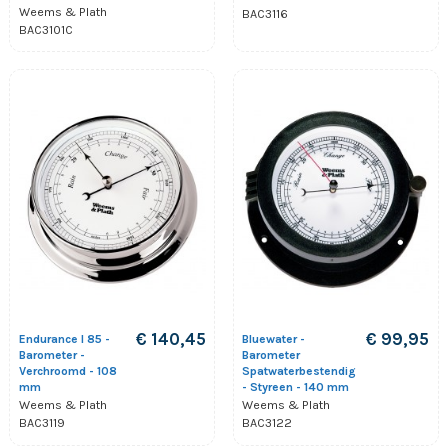
Weems & Plath
BAC3116
BAC3101C
€ 140,45
€ 99,95
Endurance I 85 -
Bluewater -
Barometer -
Barometer
Verchroomd - 108
Spatwaterbestendig
mm
- Styreen - 140 mm
Weems & Plath
Weems & Plath
BAC3119
BAC3122