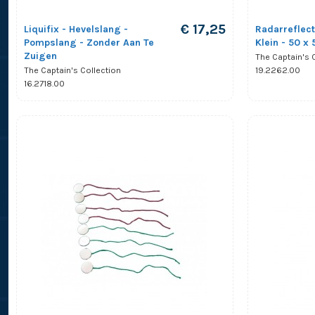
€ 17,25
Liquifix - Hevelslang -
Radarreflect
Pompslang - Zonder Aan Te
Klein - 50 
Zuigen
The Captain's 
19.2262.00
The Captain's Collection
16.2718.00