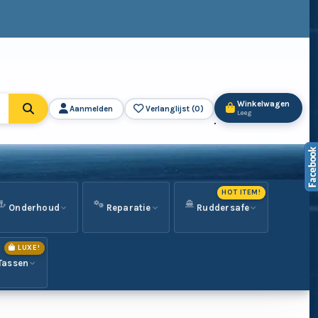
Winkelwagen
Aanmelden
Verlanglijst (
0
)
Leeg
HOT ITEM!
Onderhoud
Reparatie
Ruddersafe
LUXE!
Tassen