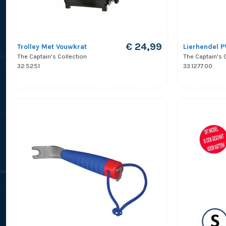
€ 24,99
Trolley Met Vouwkrat
Lierhendel 
The Captain's Collection
The Captain's 
32.5251
33.1277.00