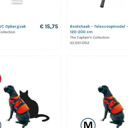
€ 15,75
PVC Opbergvak
Bootshaak - Telescoopmodel -
120-200 cm
Collection
The Captain's Collection
33.1351.1352