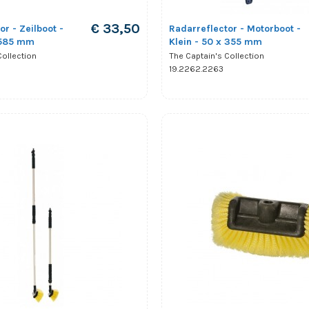
€ 33,50
or - Zeilboot -
Radarreflector - Motorboot -
x 585 mm
Klein - 50 x 355 mm
Collection
The Captain's Collection
19.2262.2263