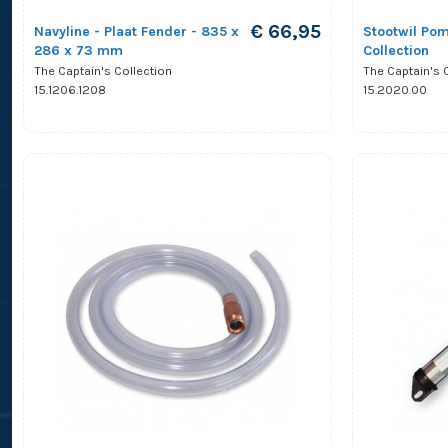
€ 66,95
Navyline - Plaat Fender - 835 x
Stootwil Pom
286 x 73 mm
Collection
The Captain's Collection
The Captain's 
15.1206.1208
15.2020.00