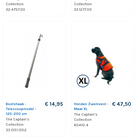
Collection
Collection
32.4757.00
33.1277.00
€ 14,95
€ 47,50
Bootshaak -
Honden Zwemvest -
Telescoopmodel -
Maat XL
120-200 cm
The Captain's
The Captain's
Collection
Collection
R0410-4
33.1351.1352