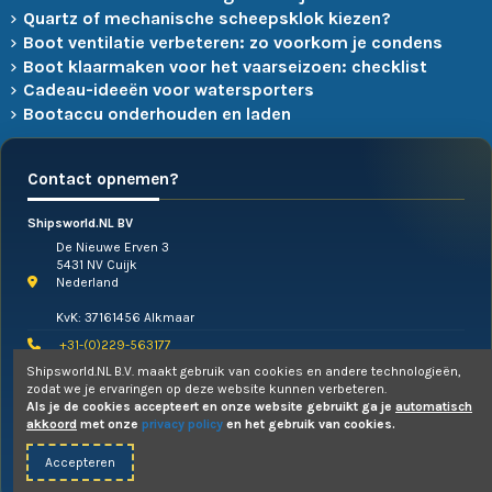
Quartz of mechanische scheepsklok kiezen?
Boot ventilatie verbeteren: zo voorkom je condens
Boot klaarmaken voor het vaarseizoen: checklist
Cadeau-ideeën voor watersporters
Bootaccu onderhouden en laden
Contact opnemen?
Shipsworld.NL BV
De Nieuwe Erven 3
5431 NV Cuijk
Nederland
KvK: 37161456 Alkmaar
+31-(0)229-563177
Shipsworld.NL B.V. maakt gebruik van cookies en andere technologieën,
info@shipsworld.nl
zodat we je ervaringen op deze website kunnen verbeteren.
Telefonisch contact opnemen:
Als je de cookies accepteert en onze website gebruikt ga je
automatisch
Je kunt telefonisch contact opnemen met ons team op werkdagen van
akkoord
met onze
privacy policy
en het gebruik van cookies.
maandag t/m donderdag
van
09:30
tot
17:00 uur
. Op vrijdag zijn wij
alleen te mailen!
Accepteren