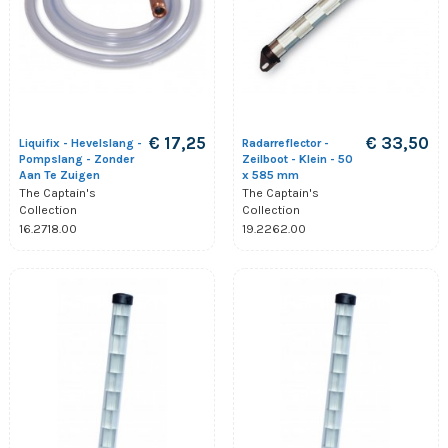
€ 17,25
€ 33,50
Liquifix - Hevelslang -
Radarreflector -
Pompslang - Zonder
Zeilboot - Klein - 50
Aan Te Zuigen
x 585 mm
The Captain's
The Captain's
Collection
Collection
16.2718.00
19.2262.00