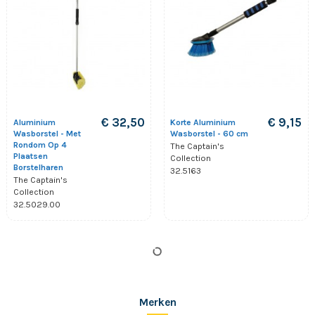
€ 32,50
€ 9,15
Aluminium
Korte Aluminium
Wasborstel - Met
Wasborstel - 60 cm
Rondom Op 4
The Captain's
Plaatsen
Collection
Borstelharen
32.5163
The Captain's
Collection
32.5029.00
Merken