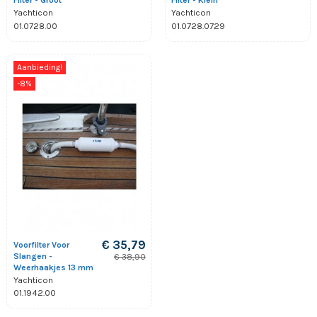
Filter - Groot
Filter - Klein
Yachticon
Yachticon
01.0728.00
01.0728.0729
Aanbieding!
-8%
€ 35,79
Voorfilter Voor
Slangen -
€ 38,90
Weerhaakjes 13 mm
Yachticon
01.1942.00