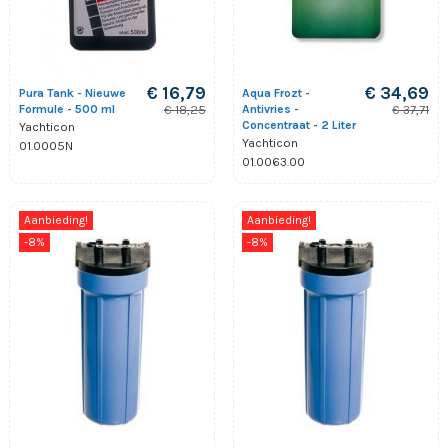
€ 16,79
€ 34,69
Pura Tank - Nieuwe
Aqua Frozt -
Formule - 500 ml
Antivries -
€ 18,25
€ 37,71
Concentraat - 2 Liter
Yachticon
Yachticon
01.0005N
01.0063.00
Aanbieding!
Aanbieding!
-8%
-8%