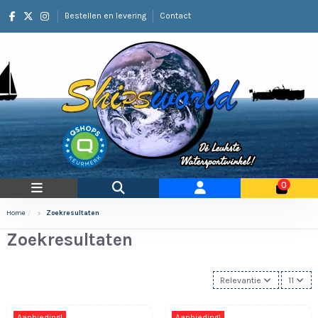
Bestellen en levering
Contact
0
Home
Zoekresultaten
Zoekresultaten
Relevantie
11
Aanbieding!
Aanbieding!