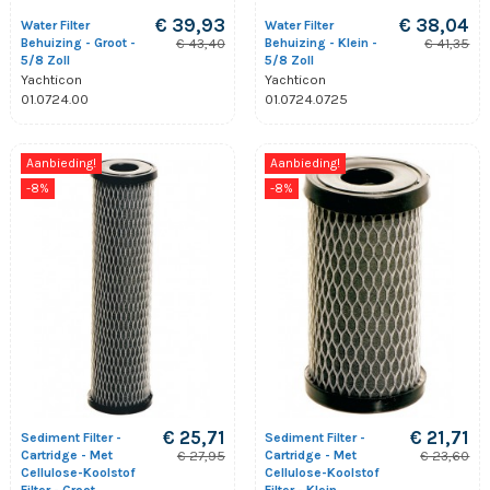
€ 39,93
€ 38,04
Water Filter
Water Filter
Behuizing - Groot -
Behuizing - Klein -
€ 43,40
€ 41,35
5/8 Zoll
5/8 Zoll
Yachticon
Yachticon
01.0724.00
01.0724.0725
Aanbieding!
Aanbieding!
-8%
-8%
€ 25,71
€ 21,71
Sediment Filter -
Sediment Filter -
Cartridge - Met
Cartridge - Met
€ 27,95
€ 23,60
Cellulose-Koolstof
Cellulose-Koolstof