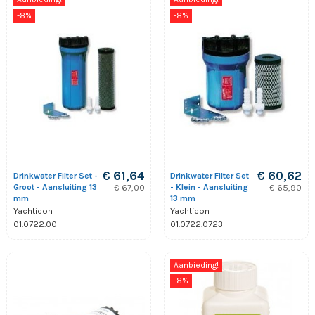
-8%
-8%
€ 61,64
€ 60,62
Drinkwater Filter Set -
Drinkwater Filter Set
Groot - Aansluiting 13
- Klein - Aansluiting
€ 67,00
€ 65,90
mm
13 mm
Yachticon
Yachticon
01.0722.00
01.0722.0723
Aanbieding!
-8%