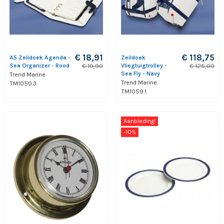
€ 18,91
€ 118,75
A5 Zeildoek Agenda -
Zeildoek
Sea Organizer - Rood
Vliegtuigtrolley -
€ 19,90
€ 125,00
Sea Fly - Navy
Trend Marine
Trend Marine
TM1050.3
TM1059.1
Aanbieding!
-10%