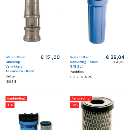
€ 151,00
€ 38,04
Welsh Miner
Water Filter
Olielamp -
Behuizing - Klein -
€ 41,35
Vernikkeld
5/8 Zoll
Aluminium - Klein
Yachticon
Delite
01.0724.0725
1896N
Aanbieding!
Aanbieding!
-8%
-8%