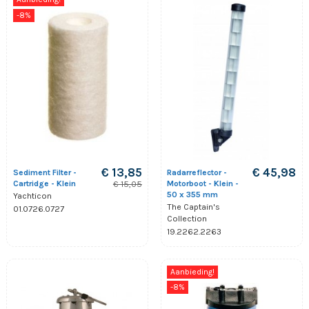
-8%
€ 13,85
€ 45,98
Sediment Filter -
Radarreflector -
Cartridge - Klein
Motorboot - Klein -
€ 15,05
50 x 355 mm
Yachticon
The Captain's
01.0726.0727
Collection
19.2262.2263
Aanbieding!
-8%