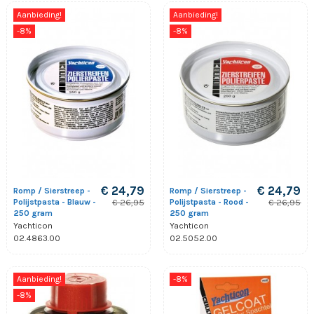
Aanbieding!
Aanbieding!
-8%
-8%
€ 24,79
€ 24,79
Romp / Sierstreep -
Romp / Sierstreep -
Polijstpasta - Blauw -
Polijstpasta - Rood -
€ 26,95
€ 26,95
250 gram
250 gram
Yachticon
Yachticon
02.4863.00
02.5052.00
Aanbieding!
-8%
-8%