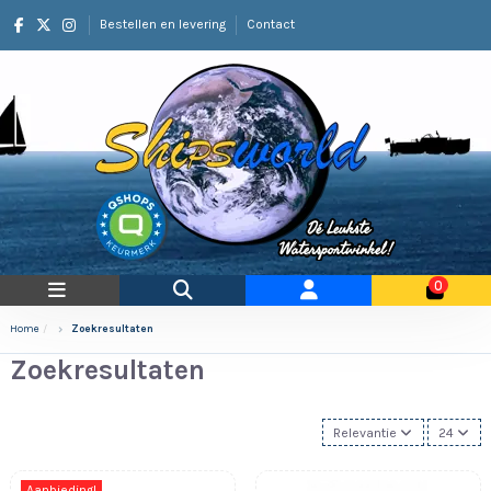
Bestellen en levering
Contact
0
Home
Zoekresultaten
Zoekresultaten
Relevantie
24
Aanbieding!