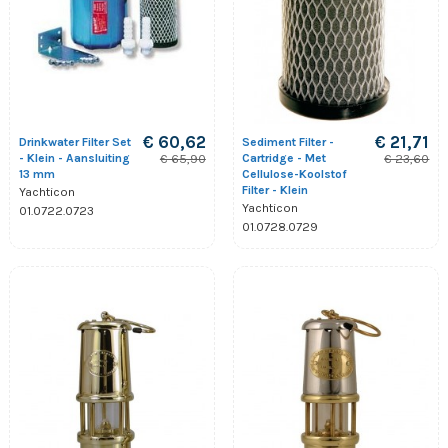
€ 60,62
€ 21,71
Drinkwater Filter Set
Sediment Filter -
- Klein - Aansluiting
Cartridge - Met
€ 65,90
€ 23,60
13 mm
Cellulose-Koolstof
Filter - Klein
Yachticon
Yachticon
01.0722.0723
01.0728.0729