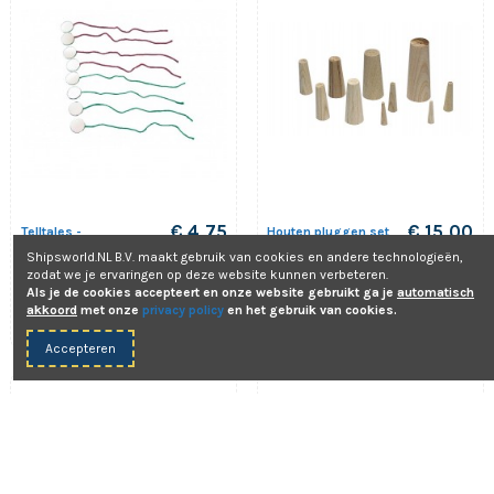
€ 4,75
€ 15,00
Telltales -
Houten pluggen set
Windindicators - 4
van 9 (3 lengtes)
Shipsworld.NL B.V. maakt gebruik van cookies en andere technologieën,
Rood / 4 Groen
On-Deck
zodat we je ervaringen op deze website kunnen verbeteren.
The Captain's
ODA10103
Als je de cookies accepteert en onze website gebruikt ga je
automatisch
Collection
akkoord
met onze
privacy policy
en het gebruik van cookies.
29.0150.00
Accepteren