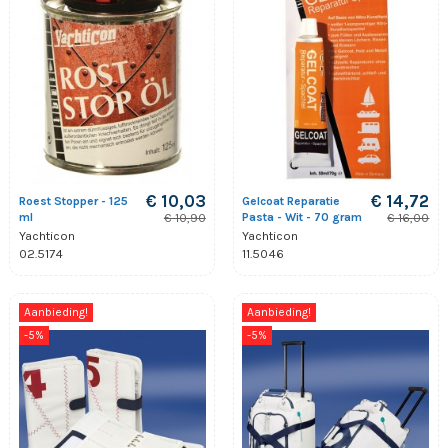
€ 10,03
€ 14,72
Roest Stopper - 125
Gelcoat Reparatie
ml
Pasta - Wit - 70 gram
€ 10,90
€ 16,00
Yachticon
Yachticon
02.5174
11.5046
Aanbieding!
Aanbieding!
-5%
-5%