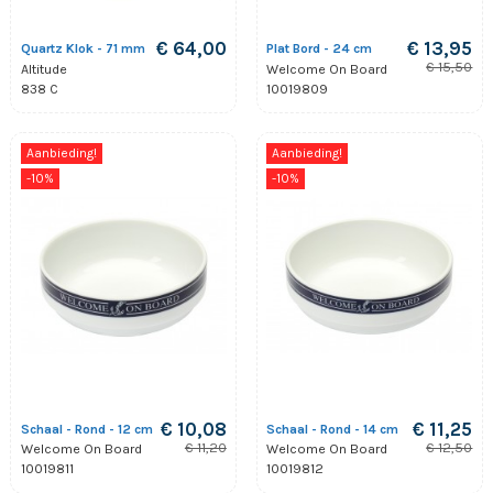
€ 64,00
€ 13,95
Quartz Klok - 71 mm
Plat Bord - 24 cm
€ 15,50
Altitude
Welcome On Board
838 C
10019809
Aanbieding!
Aanbieding!
-10%
-10%
€ 10,08
€ 11,25
Schaal - Rond - 12 cm
Schaal - Rond - 14 cm
€ 11,20
€ 12,50
Welcome On Board
Welcome On Board
10019811
10019812