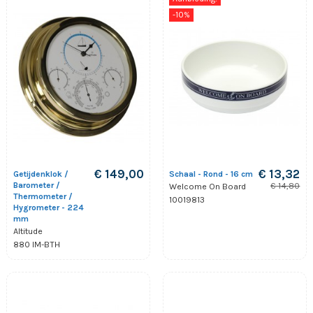
-10%
€ 149,00
€ 13,32
Getijdenklok /
Schaal - Rond - 16 cm
Barometer /
€ 14,80
Welcome On Board
Thermometer /
10019813
Hygrometer - 224
mm
Altitude
880 IM-BTH