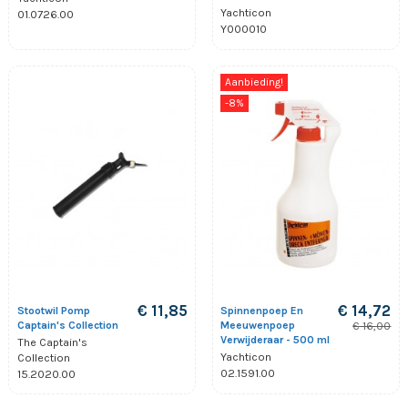
Yachticon
01.0726.00
Y000010
Aanbieding!
-8%
€ 11,85
€ 14,72
Stootwil Pomp
Spinnenpoep En
Captain's Collection
Meeuwenpoep
€ 16,00
Verwijderaar - 500 ml
The Captain's
Yachticon
Collection
02.1591.00
15.2020.00