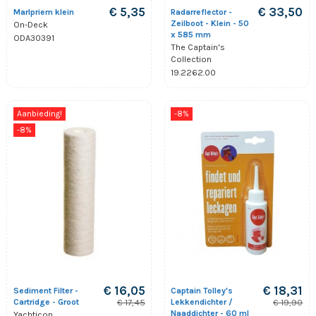
€ 5,35
€ 33,50
Marlpriem klein
Radarreflector -
Zeilboot - Klein - 50
On-Deck
x 585 mm
ODA30391
The Captain's
Collection
19.2262.00
Aanbieding!
-8%
-8%
€ 16,05
€ 18,31
Sediment Filter -
Captain Tolley's
Cartridge - Groot
Lekkendichter /
€ 17,45
€ 19,90
Naaddichter - 60 ml
Yachticon