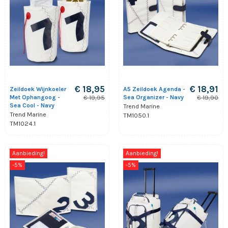
€ 18,95
€ 18,91
Zeildoek Wijnkoeler
A5 Zeildoek Agenda -
Met Ophangoog -
Sea Organizer - Navy
€ 19,95
€ 19,90
Sea Cool - Navy
Trend Marine
Trend Marine
TM1050.1
TM1024.1
Aanbieding!
Aanbieding!
-5%
-5%