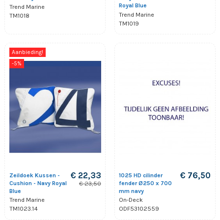
Royal Blue
Trend Marine
Trend Marine
TM1018
TM1019
Aanbieding!
-5%
€ 22,33
€ 76,50
Zeildoek Kussen -
1025 HD cilinder
Cushion - Navy Royal
fender Ø250 x 700
€ 23,50
Blue
mm navy
Trend Marine
On-Deck
TM1023.14
ODF53102559