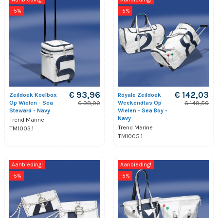
-5%
-5%
€ 93,96
€ 142,03
Zeildoek Koelbox
Royale Zeildoek
Op Wielen - Sea
Weekendtas Op
€ 98,90
€ 149,50
Steward - Navy
Wielen - Sea Boy -
Navy
Trend Marine
Trend Marine
TM1003.1
TM1005.1
Aanbieding!
Aanbieding!
-5%
-5%