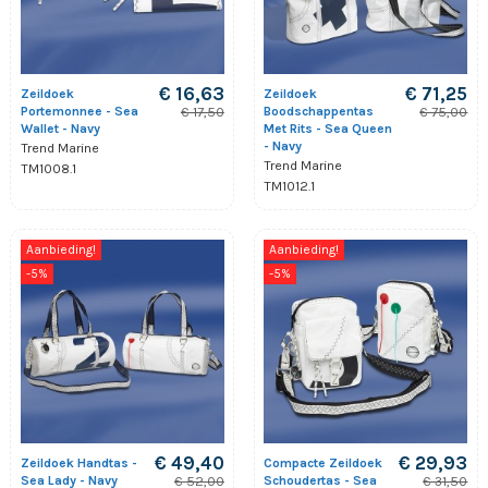
€ 16,63
€ 71,25
Zeildoek
Zeildoek
Portemonnee - Sea
Boodschappentas
€ 17,50
€ 75,00
Wallet - Navy
Met Rits - Sea Queen
- Navy
Trend Marine
Trend Marine
TM1008.1
TM1012.1
Aanbieding!
Aanbieding!
-5%
-5%
€ 49,40
€ 29,93
Zeildoek Handtas -
Compacte Zeildoek
Sea Lady - Navy
Schoudertas - Sea
€ 52,00
€ 31,50