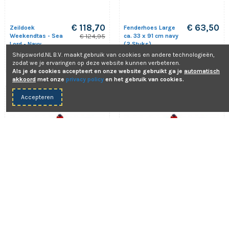
€ 118,70
€ 63,50
Zeildoek
Fenderhoes Large
Weekendtas - Sea
ca. 33 x 91 cm navy
€ 124,95
Lord - Navy
(2 Stuks)
Trend Marine
On-Deck
Shipsworld.NL B.V. maakt gebruik van cookies en andere technologieën,
TM1028.1
ODFFLN
zodat we je ervaringen op deze website kunnen verbeteren.
Als je de cookies accepteert en onze website gebruikt ga je
automatisch
akkoord
met onze
privacy policy
en het gebruik van cookies.
Accepteren
€ 53,25
€ 39,49
F5 Fenderhoes ca. 30
F3 Fenderhoes ca.
x 76 cm navy (2
23 x 76 cm navy (2