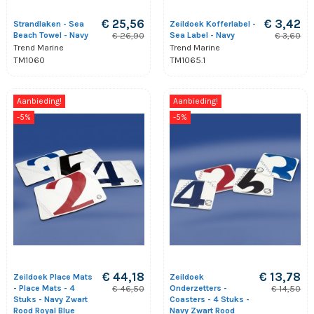
€ 25,56
€ 3,42
Strandlaken - Sea
Zeildoek Kofferlabel -
Beach Towel - Navy
Sea Label - Navy
€ 26,90
€ 3,60
Trend Marine
Trend Marine
TM1060
TM1065.1
Aanbieding!
Aanbieding!
-5%
-5%
€ 44,18
€ 13,78
Zeildoek Place Mats
Zeildoek
- Place Mats - 4
Onderzetters -
€ 46,50
€ 14,50
Stuks - Navy Zwart
Coasters - 4 Stuks -
Rood Royal Blue
Navy Zwart Rood