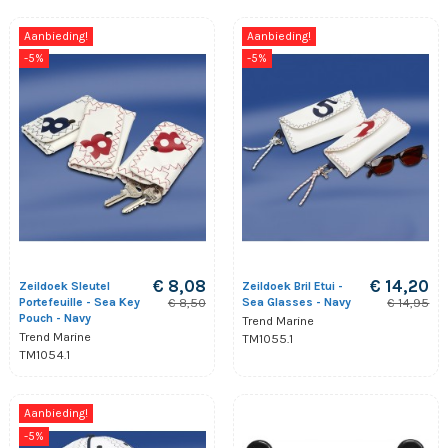
Aanbieding!
Aanbieding!
-5%
-5%
€ 8,08
€ 14,20
Zeildoek Sleutel
Zeildoek Bril Etui -
Portefeuille - Sea Key
Sea Glasses - Navy
€ 8,50
€ 14,95
Pouch - Navy
Trend Marine
Trend Marine
TM1055.1
TM1054.1
Aanbieding!
-5%