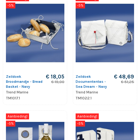
-5%
-5%
€ 18,05
€ 48,69
Zeildoek
Zeildoek
Broodmandje - Bread
Documententas -
€ 19,00
€ 51,25
Basket - Navy
Sea Dream - Navy
Trend Marine
Trend Marine
TM1017.1
TM1022.1
Aanbieding!
Aanbieding!
-5%
-5%