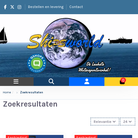
Bestellen en levering
Contact
0
Home
Zoekresultaten
Zoekresultaten
Relevantie
24
Aanbieding!
Aanbieding!