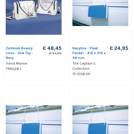
€ 48,45
€ 24,95
Zeildoek Beauty
Navyline - Plaat
Case - Sea Toy -
Fender - 412 x 212 x
€ 51,00
Navy
46 mm
Trend Marine
The Captain's
Collection
TM1026.1
15.1206.00