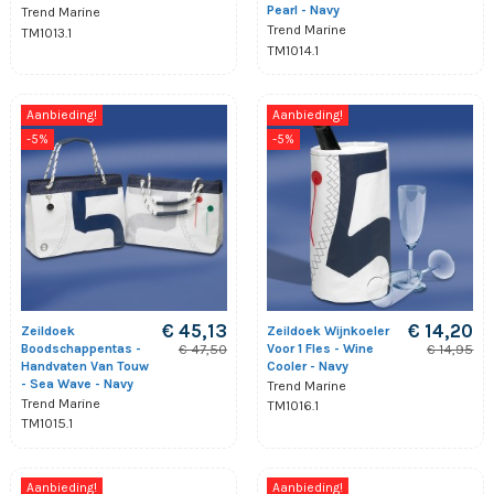
Pearl - Navy
Trend Marine
Trend Marine
TM1013.1
TM1014.1
Aanbieding!
Aanbieding!
-5%
-5%
€ 45,13
€ 14,20
Zeildoek
Zeildoek Wijnkoeler
Boodschappentas -
Voor 1 Fles - Wine
€ 47,50
€ 14,95
Handvaten Van Touw
Cooler - Navy
- Sea Wave - Navy
Trend Marine
Trend Marine
TM1016.1
TM1015.1
Aanbieding!
Aanbieding!