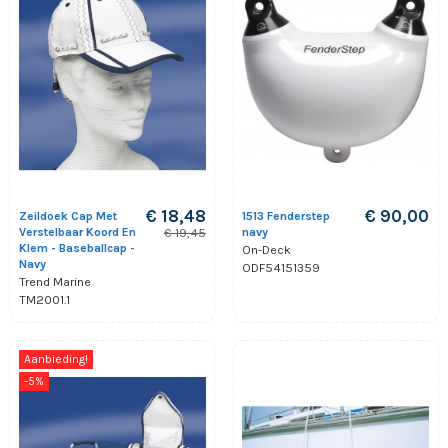
€ 18,48
€ 90,00
Zeildoek Cap Met
1513 Fenderstep
Verstelbaar Koord En
navy
€ 19,45
Klem - Baseballcap -
On-Deck
Navy
ODF54151359
Trend Marine
TM2001.1
Aanbieding!
-5%