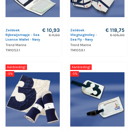
€ 10,93
€ 118,75
Zeildoek
Zeildoek
Rijbewijsmapje - Sea
Vliegtuigtrolley -
€ 11,50
€ 125,00
License Wallet - Navy
Sea Fly - Navy
Trend Marine
Trend Marine
TM1053.1
TM1059.1
Aanbieding!
Aanbieding!
-5%
-5%