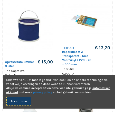
€ 13,20
Tear-Aid -
Reparatieset A -
Transparant - Niet
Voor Vinyl / PVC - 76
€ 15,00
Opvouwbare Emmer -
x 300 mm
8 Liter
Tear-Aid
The Captain's
020011A
Collection
32.4757.00
Shipsworld.NL B.V. maakt gebruik van cookies en andere technologieën,
zodat we je ervaringen op deze website kunnen verbeteren.
Als je de cookies accepteert en onze website gebruikt ga je
automatisch
akkoord
met onze
privacy policy
en het gebruik van cookies.
Aanbieding!
Aanbieding!
-8%
-8%
Accepteren