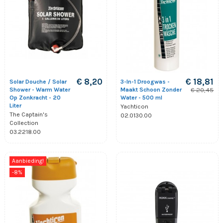
€ 8,20
€ 18,81
Solar Douche / Solar
3-In-1 Droogwas -
Shower - Warm Water
Maakt Schoon Zonder
€ 20,45
Op Zonkracht - 20
Water - 500 ml
Liter
Yachticon
The Captain's
02.0130.00
Collection
03.2218.00
Aanbieding!
-8%