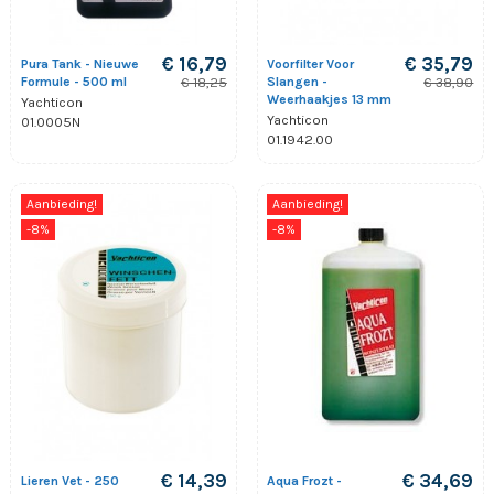
€ 16,79
€ 35,79
Pura Tank - Nieuwe
Voorfilter Voor
Formule - 500 ml
Slangen -
€ 18,25
€ 38,90
Weerhaakjes 13 mm
Yachticon
Yachticon
01.0005N
01.1942.00
Aanbieding!
Aanbieding!
-8%
-8%
€ 14,39
€ 34,69
Lieren Vet - 250
Aqua Frozt -