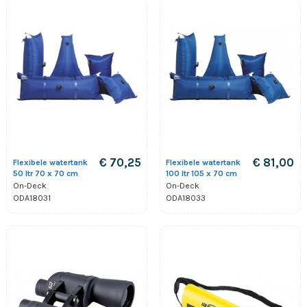
€ 70,25
€ 81,00
Flexibele watertank
Flexibele watertank
50 ltr 70 x 70 cm
100 ltr 105 x 70 cm
On-Deck
On-Deck
ODA18031
ODA18033