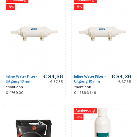
-8%
-8%
€ 34,36
€ 34,36
Inline Water Filter -
Inline Water Filter -
Uitgang 13 mm
Uitgang 10 mm
€ 37,35
€ 37,35
Yachticon
Yachticon
01.1769.00
01.1769.3449
Aanbieding!
-8%