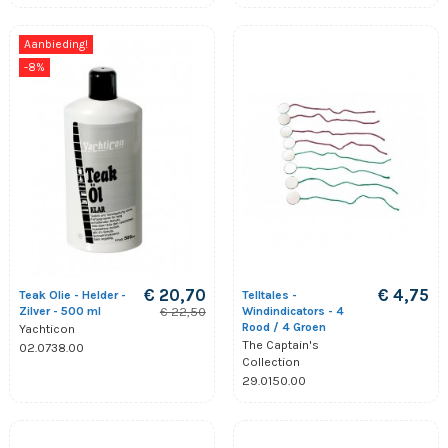
Aanbieding!
-8%
€ 20,70
€ 4,75
Teak Olie - Helder -
Telltales -
Zilver - 500 ml
Windindicators - 4
€ 22,50
Rood / 4 Groen
Yachticon
The Captain's
02.0738.00
Collection
29.0150.00