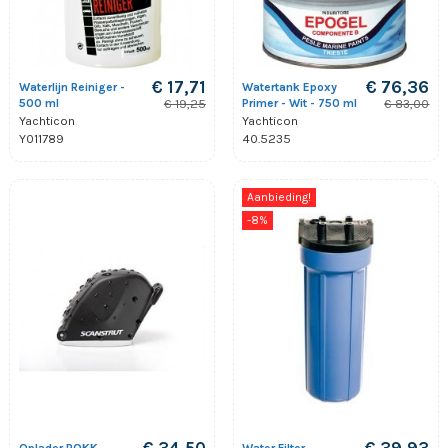
€ 17,71
€ 76,36
Waterlijn Reiniger -
Watertank Epoxy
500 ml
Primer - Wit - 750 ml
€ 19,25
€ 83,00
Yachticon
Yachticon
Y011789
40.5235
Aanbieding!
-8%