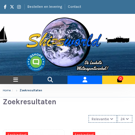
Bestellen en levering
Contact
0
Home
Zoekresultaten
Zoekresultaten
Relevantie
24
Aanbieding!
Aanbieding!