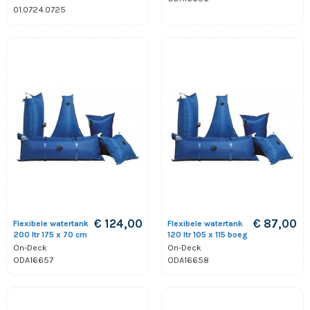
01.0724.0725
€ 124,00
€ 87,00
Flexibele watertank
Flexibele watertank
200 ltr 175 x 70 cm
120 ltr 105 x 115 boeg
On-Deck
On-Deck
ODA16657
ODA16658