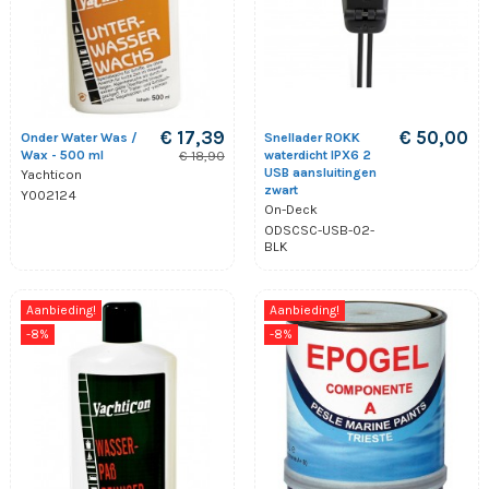
€ 17,39
€ 50,00
Onder Water Was /
Snellader ROKK
Wax - 500 ml
waterdicht IPX6 2
€ 18,90
USB aansluitingen
Yachticon
zwart
Y002124
On-Deck
ODSCSC-USB-02-
BLK
Aanbieding!
Aanbieding!
-8%
-8%