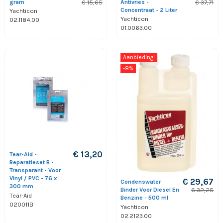
gram
Antivries -
€ 15,65
€ 37,71
Concentraat - 2 Liter
Yachticon
Yachticon
02.1184.00
01.0063.00
Aanbieding!
-8%
€ 13,20
Tear-Aid -
Reparatieset B -
Transparant - Voor
Vinyl / PVC - 76 x
€ 29,67
Condenswater
300 mm
Binder Voor Diesel En
€ 32,25
Tear-Aid
Benzine - 500 ml
020011B
Yachticon
02.2123.00