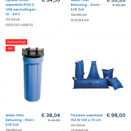
€ 34,50
€ 39,93
Oplader ROKK
Water Filter
waterdicht IPX4 2
Behuizing - Groot -
€ 43,40
USB aansluitingen
5/8 Zoll
12 - 24 V
Yachticon
On-Deck
01.0724.00
ODSCSC-USB-01
Aanbieding!
-8%
€ 38,04
€ 98,00
Water Filter
Flexibele watertank
Behuizing - Klein -
150 ltr 140 x 70 cm
€ 41,35
5/8 Zoll
On-Deck
Yachticon
ODA16656