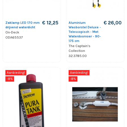
€ 12,25
€ 26,00
Zaklamp LED 170 mm
Aluminium
drijvend waterdicht
Wasborstel Deluxe -
Telescopisch - Met
On-Deck
Waterdoorvoer - 90-
ODA65537
175 cm
The Captain's
Collection
32.3785.00
Aanbieding!
Aanbieding!
-8%
-8%