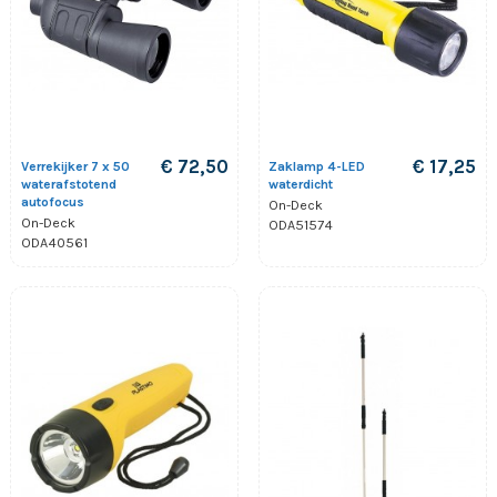
€ 72,50
€ 17,25
Verrekijker 7 x 50
Zaklamp 4-LED
waterafstotend
waterdicht
autofocus
On-Deck
On-Deck
ODA51574
ODA40561