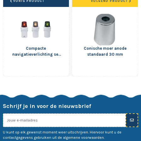
VORIG PRODUCT
VOLGEND PRODUCT
Compacte
Conische moer anode
navigatieverlichting set
standaard 30 mm
van 3
Schrijf je in voor de nieuwsbrief
U kunt op elk gewenst moment weer uitschrijven. Hiervoor kunt u de
contactgegevens gebruiken uit de algemene voorwaarden.