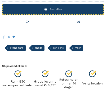
Bestellen
standaard
anode
conische
moer
Shipsworld.nl bied:
Retourneren
Ruim 850
Gratis levering
binnen 14
Veilig betalen
watersportartikelen
vanaf €49,95*
dagen