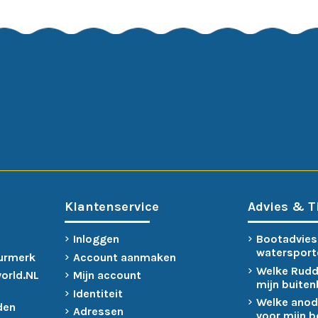
Klantenservice
Advies & T
Inloggen
Bootadvies
watersport
urmerk
Account aanmaken
Welke Rudd
world.NL
Mijn account
mijn buite
Identiteit
Welke anod
den
Adressen
voor mijn 