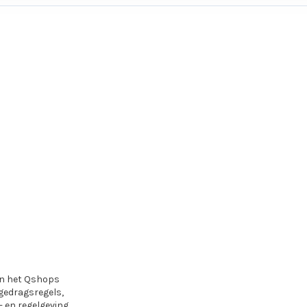
van het Qshops
gedragsregels,
 en regelgeving.