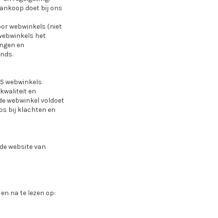
 aankoop doet bij ons
or webwinkels (niet
 webwinkels het
ingen en
onds.
05 webwinkels
kwaliteit en
de webwinkel voldoet
s bij klachten en
 de website van
en na te lezen op: