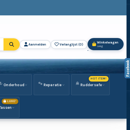
Winkelwagen
Aanmelden
Verlanglijst (
0
)
Leeg
HOT ITEM!
Onderhoud
Reparatie
Ruddersafe
LUXE!
Tassen