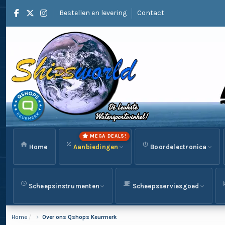
Bestellen en levering
Contact
MEGA DEALS!
Home
Aanbiedingen
Boordelectronica
Scheepsinstrumenten
Scheepsserviesgoed
Home
Over ons Qshops Keurmerk