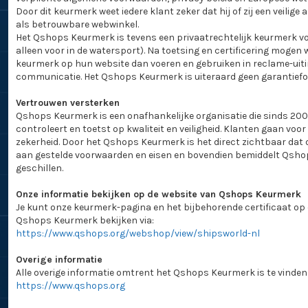
Door dit keurmerk weet iedere klant zeker dat hij of zij een veilige
als betrouwbare webwinkel.
Het Qshops Keurmerk is tevens een privaatrechtelijk keurmerk vo
alleen voor in de watersport). Na toetsing en certificering mogen
keurmerk op hun website dan voeren en gebruiken in reclame-uit
communicatie. Het Qshops Keurmerk is uiteraard geen garantief
Vertrouwen versterken
Qshops Keurmerk is een onafhankelijke organisatie die sinds 20
controleert en toetst op kwaliteit en veiligheid. Klanten gaan voor 
zekerheid. Door het Qshops Keurmerk is het direct zichtbaar dat 
aan gestelde voorwaarden en eisen en bovendien bemiddelt Qshop
geschillen.
Onze informatie bekijken op de website van Qshops Keurmerk
Je kunt onze keurmerk-pagina en het bijbehorende certificaat op
Qshops Keurmerk bekijken via:
https://www.qshops.org/webshop/view/shipsworld-nl
Overige informatie
Alle overige informatie omtrent het Qshops Keurmerk is te vinden 
https://www.qshops.org