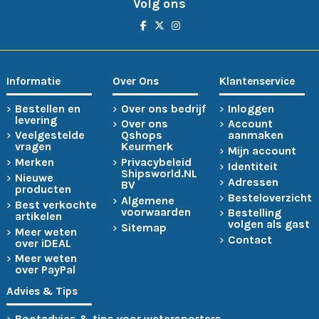
Volg ons
Informatie
Over Ons
Klantenservice
Bestellen en
Over ons bedrijf
Inloggen
levering
Over ons
Account
Veelgestelde
Qshops
aanmaken
vragen
Keurmerk
Mijn account
Merken
Privacybeleid
Identiteit
Shipsworld.NL
Nieuwe
Adressen
BV
producten
Besteloverzicht
Algemene
Best verkochte
voorwaarden
Bestelling
artikelen
volgen als gast
Sitemap
Meer weten
Contact
over iDEAL
Meer weten
over PayPal
Advies & Tips
Bootadvies & tips voor watersporters