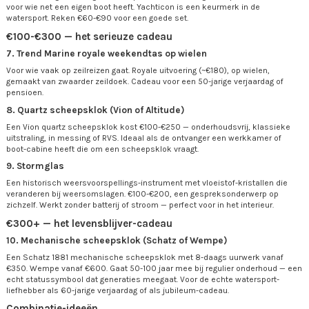
voor wie net een eigen boot heeft. Yachticon is een keurmerk in de
watersport. Reken €60-€90 voor een goede set.
€100-€300 — het serieuze cadeau
7. Trend Marine royale weekendtas op wielen
Voor wie vaak op zeilreizen gaat. Royale uitvoering (~€180), op wielen,
gemaakt van zwaarder zeildoek. Cadeau voor een 50-jarige verjaardag of
pensioen.
8. Quartz scheepsklok (Vion of Altitude)
Een Vion quartz scheepsklok kost €100-€250 — onderhoudsvrij, klassieke
uitstraling, in messing of RVS. Ideaal als de ontvanger een werkkamer of
boot-cabine heeft die om een scheepsklok vraagt.
9. Stormglas
Een historisch weersvoorspellings-instrument met vloeistof-kristallen die
veranderen bij weersomslagen. €100-€200, een gespreksonderwerp op
zichzelf. Werkt zonder batterij of stroom — perfect voor in het interieur.
€300+ — het levensblijver-cadeau
10. Mechanische scheepsklok (Schatz of Wempe)
Een Schatz 1881 mechanische scheepsklok met 8-daags uurwerk vanaf
€350. Wempe vanaf €600. Gaat 50-100 jaar mee bij regulier onderhoud — een
echt statussymbool dat generaties meegaat. Voor de echte watersport-
liefhebber als 60-jarige verjaardag of als jubileum-cadeau.
Combinatie-ideeën