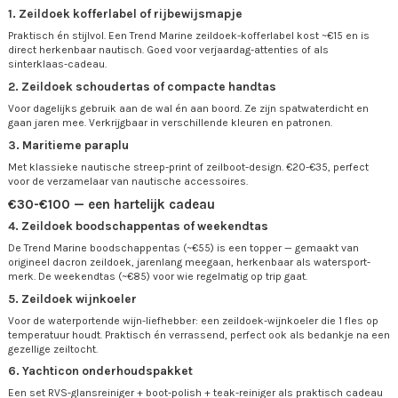
1. Zeildoek kofferlabel of rijbewijsmapje
Praktisch én stijlvol. Een Trend Marine zeildoek-kofferlabel kost ~€15 en is
direct herkenbaar nautisch. Goed voor verjaardag-attenties of als
sinterklaas-cadeau.
2. Zeildoek schoudertas of compacte handtas
Voor dagelijks gebruik aan de wal én aan boord. Ze zijn spatwaterdicht en
gaan jaren mee. Verkrijgbaar in verschillende kleuren en patronen.
3. Maritieme paraplu
Met klassieke nautische streep-print of zeilboot-design. €20-€35, perfect
voor de verzamelaar van nautische accessoires.
€30-€100 — een hartelijk cadeau
4. Zeildoek boodschappentas of weekendtas
De Trend Marine boodschappentas (~€55) is een topper — gemaakt van
origineel dacron zeildoek, jarenlang meegaan, herkenbaar als watersport-
merk. De weekendtas (~€85) voor wie regelmatig op trip gaat.
5. Zeildoek wijnkoeler
Voor de waterportende wijn-liefhebber: een zeildoek-wijnkoeler die 1 fles op
temperatuur houdt. Praktisch én verrassend, perfect ook als bedankje na een
gezellige zeiltocht.
6. Yachticon onderhoudspakket
Een set RVS-glansreiniger + boot-polish + teak-reiniger als praktisch cadeau