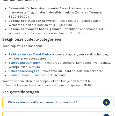
Cadeau-trio "scheepsinstrumenten"
— klok + barometer +
thermometer/hygrometer in dezelfde merklijn (Schatz of Wempe).
€600-€2000+
Cadeau-set "thuis aan het water"
— zeildoek tas + scheepsklok +
Welcome On Board-servies stuk. €150-€400
Cadeau-set "voor de boot-eigenaar"
— Yachticon onderhouds-set +
zeildoek tas + 1 fles wijn in een wijnkoeler. €100-€150
Bekijk onze cadeau-categorieën
Voor inspiratie en aanschaf:
Zeildoek tassen Trend Marine
— boodschappen, weekend, schouder,
wijnkoeler en accessoires
Scheepsinstrumenten
— klokken, barometers, kompassen van Schatz,
Wempe, Vion, Altitude
Scheepsserviesgoed
— Welcome On Board porseleinen serviezen
Bootonderhoud
— voor de boot-eigenaar
Voor de specialisten in scheepsklokken kun je ook terecht bij
Scheepsklokken.nl
— onze specialist binnen Shipsworld.NL BV.
Veelgestelde vragen
Welk cadeau is veilig voor iemand zonder boot?