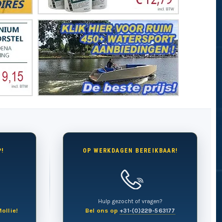
!
OP WERKDAGEN BEREIKBAAR!
Hulp gezocht of vragen?
ollie!
Bel ons op
+31-(0)229-563177