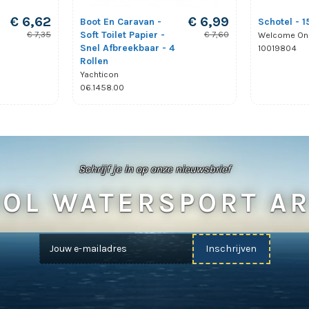
€ 6,62
€ 6,99
Boot En Caravan -
Schotel - 
Soft Toilet Papier -
€ 7,35
€ 7,60
Welcome On
Snel Afbreekbaar - 4
10019804
Rollen
Yachticon
06.1458.00
Schrijf je in op onze nieuwsbrief
OL WATERSPORT AR