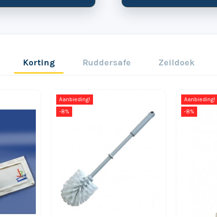
Korting
Ruddersafe
Zeildoek
Aanbieding!
Aanbieding!
-8%
-8%