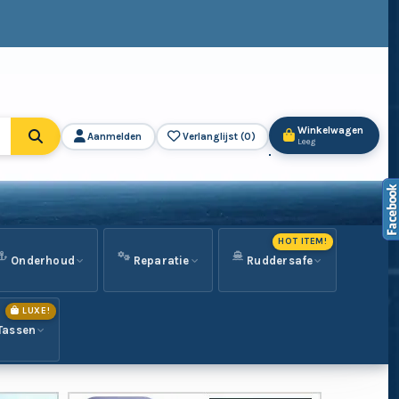
Winkelwagen
Aanmelden
Verlanglijst (
0
)
Leeg
HOT ITEM!
Onderhoud
Reparatie
Ruddersafe
LUXE!
Tassen