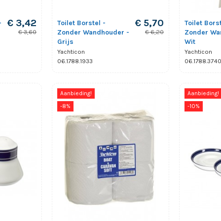
€ 3,42
€ 5,70
-
Toilet Borstel -
Toilet Borst
Zonder Wandhouder -
Zonder Wa
€ 3,60
€ 6,20
Grijs
Wit
Yachticon
Yachticon
06.1788.1933
06.1788.374
Aanbieding!
Aanbieding!
-8%
-10%