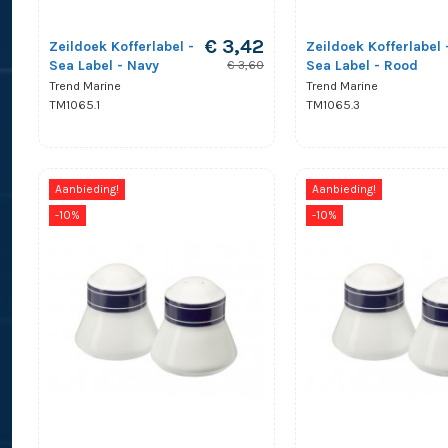
€ 3,42
Zeildoek Kofferlabel -
Zeildoek Kofferlabel 
Sea Label - Navy
Sea Label - Rood
€ 3,60
Trend Marine
Trend Marine
TM1065.1
TM1065.3
Aanbieding!
Aanbieding!
-10%
-10%