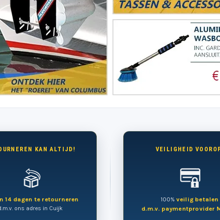
OURNEREN KAN ALTIJD!
VEILIGHEID VOOROP
n 14 dagen te retourneren
veilig betalen
100%
d.m.v. ons adres in Cuijk
d.m.v. paymentprovider M