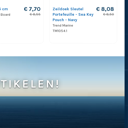
€ 7,70
€ 8,08
15 cm
Zeildoek Sleutel
Portefeuille - Sea Key
€ 8,55
€ 8,50
 Board
Pouch - Navy
Trend Marine
TM1054.1
TIKELEN!