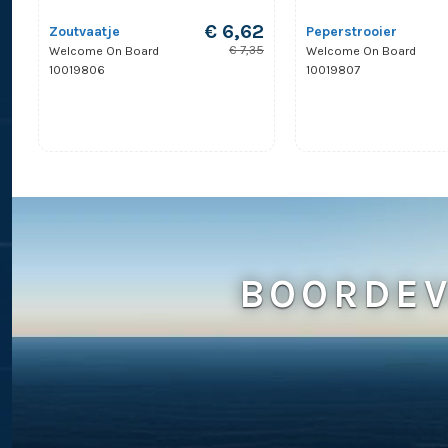
€ 6,62
Zoutvaatje
Peperstrooier
€ 7,35
Welcome On Board
Welcome On Board
10019806
10019807
BOORDEV