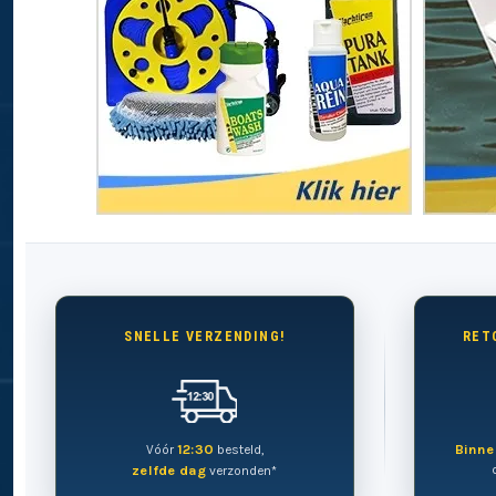
SNELLE VERZENDING!
RET
12:30
Binne
Vóór
besteld,
zelfde dag
verzonden*