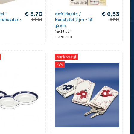
€ 5,70
€ 6,53
el -
Soft Plastic /
ndhouder -
Kunststof Lijm - 16
€ 6,20
€ 7,10
gram
Yachticon
0
11.3708.00
Aanbieding!
-5%