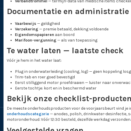
Verbandtrommel
— termijn-data van medische items checke
Documentatie en administratie
Vaarbewijs
— geldigheid
Verzekering
— premie betaald, dekking voldoende
Eigendomspapieren
aan boord
Marifoon-vergunning
— als van toepassing
Te water laten — laatste check
Vóór je hem in het water laat:
Plug in onderwaterleiding (cooling, log) — geen koppeling los
Trim-tab en roer goed bevestigd
Eerst stilliggend motor proefdraaien — luister naar onverwac
Eerste tochtje: kort en in beschermd water
Bekijk onze checklist-producte
De meeste onderhoudsproducten voor de voorjaarsbeurt vind je i
onderhoudscategorie
— anodes, polish, drinkwater-desinfectie, s
motoronderhoud. Vóór 12:30 besteld, dezelfde werkdag verzonden.
Veelgestelde vragen