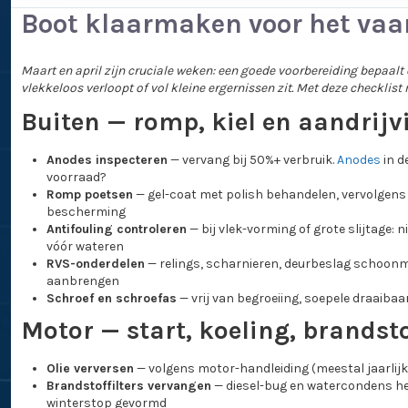
Boot klaarmaken voor het vaar
Maart en april zijn cruciale weken: een goede voorbereiding bepaalt 
vlekkeloos verloopt of vol kleine ergernissen zit. Met deze checklist m
Buiten — romp, kiel en aandrijv
Anodes inspecteren
— vervang bij 50%+ verbruik.
Anodes
in d
voorraad?
Romp poetsen
— gel-coat met polish behandelen, vervolgens
bescherming
Antifouling controleren
— bij vlek-vorming of grote slijtage:
vóór wateren
RVS-onderdelen
— relings, scharnieren, deurbeslag schoon
aanbrengen
Schroef en schroefas
— vrij van begroeiing, soepele draaibaa
Motor — start, koeling, brandst
Olie verversen
— volgens motor-handleiding (meestal jaarlij
Brandstoffilters vervangen
— diesel-bug en watercondens he
winterstop gevormd