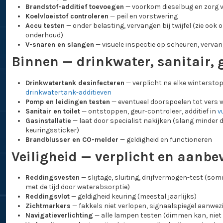
Brandstof-additief toevoegen
— voorkom dieselbug en zorg v
Koelvloeistof controleren
— peil en vorstwering
Accu testen
— onder belasting, vervangen bij twijfel (zie ook 
onderhoud)
V-snaren en slangen
— visuele inspectie op scheuren, vervang
Binnen — drinkwater, sanitair, 
Drinkwatertank desinfecteren
— verplicht na elke winterstop
drinkwatertank-additieven
Pomp en leidingen testen
— eventueel doorspoelen tot vers 
Sanitair en toilet
— ontstoppen, geur-controleer, additief in
v
Gasinstallatie
— laat door specialist nakijken (slang minder da
keuringssticker)
Brandblusser en CO-melder
— geldigheid en functioneren
Veiligheid — verplicht en aanbe
Reddingsvesten
— slijtage, sluiting, drijfvermogen-test (s
met de tijd door waterabsorptie)
Reddingsvlot
— geldigheid keuring (meestal jaarlijks)
Zichtmarkers
— fakkels niet verlopen, signaalspiegel aanwez
Navigatieverlichting
— alle lampen testen (dimmen kan, niet 