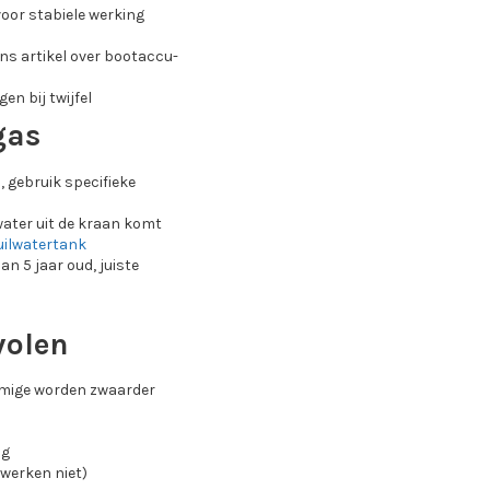
oor stabiele werking
ons artikel over bootaccu-
en bij twijfel
gas
, gebruik specifieke
water uit de kraan komt
uilwatertank
n 5 jaar oud, juiste
volen
ommige worden zwaarder
ig
werken niet)