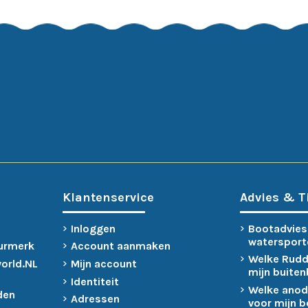
Klantenservice
Advies & T
Inloggen
Bootadvies
watersport
urmerk
Account aanmaken
Welke Rudd
world.NL
Mijn account
mijn buite
Identiteit
Welke anod
den
Adressen
voor mijn 