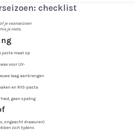
seizoen: checklist
of je vaarseizoen
is je niets.
ing
e juiste maat op
 wax voor UV-
 nieuwe laag aanbrengen
maken en RVS-pasta
rheid, geen speling
of
ks, ongeacht draaiuren)
bben zich tijdens