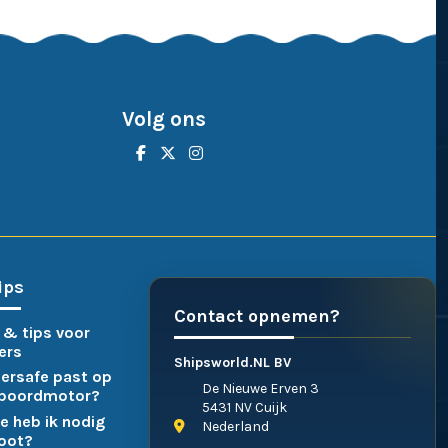
Volg ons
ips
Contact opnemen?
 & tips voor
ers
Shipsworld.NL BV
ersafe past op
De Nieuwe Erven 3
nboordmotor?
5431 NV Cuijk
e heb ik nodig
Nederland
boot?