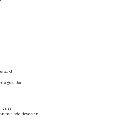
n
geraakt
hte geluiden
n
n onze
anitair-additieven en