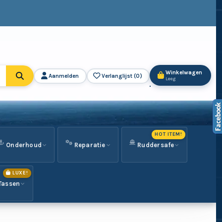
Winkelwagen
Aanmelden
Verlanglijst (
0
)
Leeg
HOT ITEM!
Onderhoud
Reparatie
Ruddersafe
LUXE!
Tassen