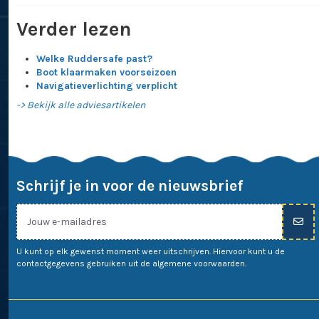
Verder lezen
Welke Ruddersafe past?
Boot klaarmaken voorseizoen
Navigatieverlichting verplicht
-> Bekijk alle adviesartikelen
Schrijf je in voor de nieuwsbrief
U kunt op elk gewenst moment weer uitschrijven. Hiervoor kunt u de
contactgegevens gebruiken uit de algemene voorwaarden.