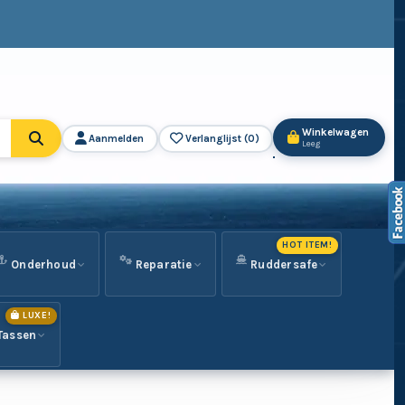
Winkelwagen
Aanmelden
Verlanglijst (
0
)
Leeg
HOT ITEM!
Onderhoud
Reparatie
Ruddersafe
LUXE!
Tassen