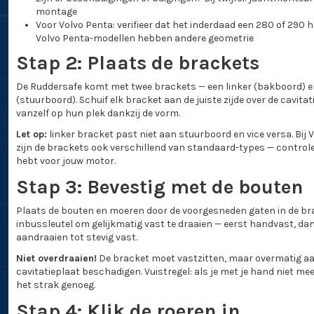
montage
Voor Volvo Penta: verifieer dat het inderdaad een 280 of 290 
Volvo Penta-modellen hebben andere geometrie
Stap 2: Plaats de brackets
De Ruddersafe komt met twee brackets — een linker (bakboord) e
(stuurboord). Schuif elk bracket aan de juiste zijde over de cavita
vanzelf op hun plek dankzij de vorm.
Let op:
linker bracket past niet aan stuurboord en vice versa. Bij 
zijn de brackets ook verschillend van standaard-types — controleer
hebt voor jouw motor.
Stap 3: Bevestig met de bouten
Plaats de bouten en moeren door de voorgesneden gaten in de bra
inbussleutel om gelijkmatig vast te draaien — eerst handvast, da
aandraaien tot stevig vast.
Niet overdraaien!
De bracket moet vastzitten, maar overmatig a
cavitatieplaat beschadigen. Vuistregel: als je met je hand niet me
het strak genoeg.
Stap 4: Klik de roeren in