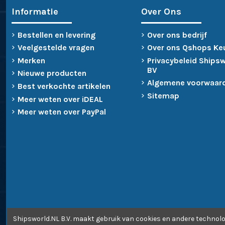
Informatie
Over Ons
Bestellen en levering
Over ons bedrijf
Veelgestelde vragen
Over ons Qshops Ke
Merken
Privacybeleid Ships
BV
Nieuwe producten
Algemene voorwaar
Best verkochte artikelen
Sitemap
Meer weten over iDEAL
Meer weten over PayPal
Shipsworld.NL B.V. maakt gebruik van cookies en andere technolo