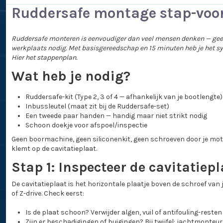
Ruddersafe montage stap-voo
Ruddersafe monteren is eenvoudiger dan veel mensen denken — gee
werkplaats nodig. Met basisgereedschap en 15 minuten heb je het s
Hier het stappenplan.
Wat heb je nodig?
Ruddersafe-kit (Type 2, 3 of 4 — afhankelijk van je bootlengte)
Inbussleutel (maat zit bij de Ruddersafe-set)
Een tweede paar handen — handig maar niet strikt nodig
Schoon doekje voor afspoel/inspectie
Geen boormachine, geen siliconenkit, geen schroeven door je mot
klemt op de cavitatieplaat.
Stap 1: Inspecteer de cavitatiepl
De cavitatieplaat is het horizontale plaatje boven de schroef va
of Z-drive. Check eerst:
Is de plaat schoon? Verwijder algen, vuil of antifouling-resten
Zijn er beschadigingen of buigingen? Bij twijfel: jachtmonteu