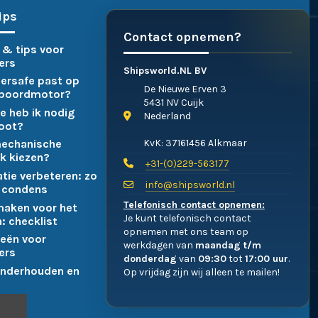
ips
Contact opnemen?
 & tips voor
ers
Shipsworld.NL BV
ersafe past op
De Nieuwe Erven 3
nboordmotor?
5431 NV Cuijk
e heb ik nodig
Nederland
boot?
KvK: 37161456 Alkmaar
mechanische
k kiezen?
+31-(0)229-563177
atie verbeteren: zo
info@shipsworld.nl
 condens
Telefonisch contact opnemen:
maken voor het
Je kunt telefonisch contact
: checklist
opnemen met ons team op
eën voor
werkdagen van
maandag t/m
ers
donderdag
van
09:30
tot
17:00 uur
.
nderhouden en
Op vrijdag zijn wij alleen te mailen!