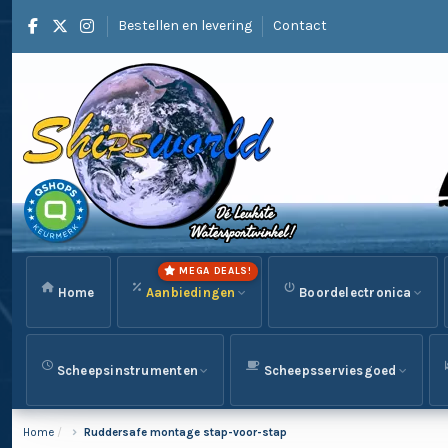
Bestellen en levering
Contact
MEGA DEALS!
Home
Aanbiedingen
Boordelectronica
Scheepsinstrumenten
Scheepsserviesgoed
Home
Ruddersafe montage stap-voor-stap