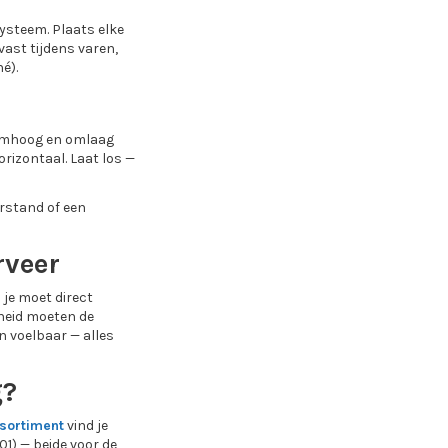
ysteem. Plaats elke
 vast tijdens varen,
é).
 omhoog en omlaag
rizontaal. Laat los —
rstand of een
rveer
 je moet direct
lheid moeten de
 voelbaar — alles
g?
sortiment
vind je
1) — beide voor de