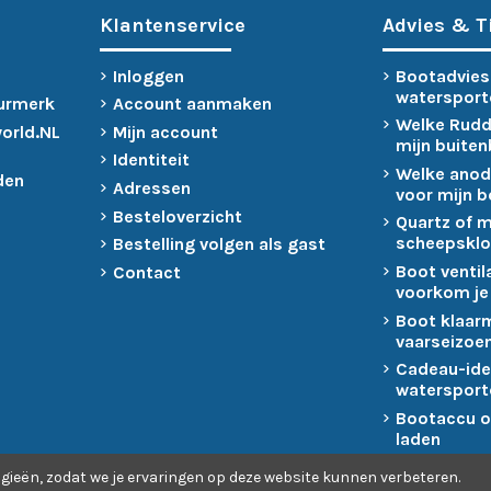
Klantenservice
Advies & T
Inloggen
Bootadvies
watersport
urmerk
Account aanmaken
Welke Rudd
world.NL
Mijn account
mijn buite
Identiteit
Welke anod
den
Adressen
voor mijn 
Besteloverzicht
Quartz of 
scheepsklo
Bestelling volgen als gast
Boot ventil
Contact
voorkom je
Boot klaar
vaarseizoen
Cadeau-ide
watersport
Bootaccu o
laden
gieën, zodat we je ervaringen op deze website kunnen verbeteren.