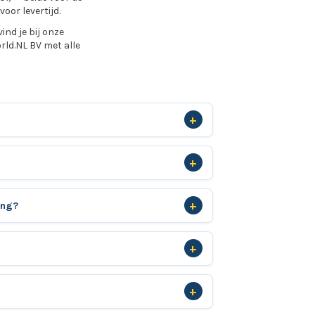
or levertijd.
nd je bij onze
ld.NL BV met alle
ing?