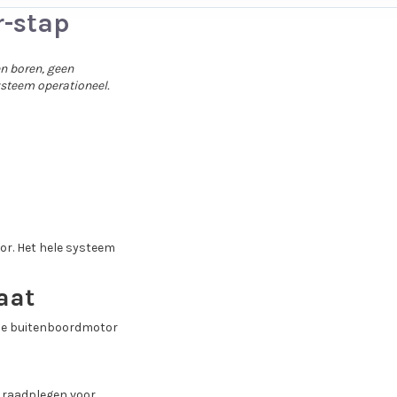
r-stap
n boren, geen
ysteem operationeel.
or. Het hele systeem
aat
n je buitenboordmotor
r raadplegen voor