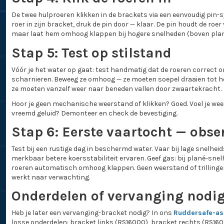
De twee hulproeren klikken in de brackets via een eenvoudig pin-s
roer in zijn bracket, druk de pin door — klaar. De pin houdt de roer
maar laat hem omhoog klappen bij hogere snelheden (boven plan
Stap 5: Test op stilstand
Vóór je het water op gaat: test handmatig dat de roeren correct
scharnieren. Beweeg ze omhoog — ze moeten soepel draaien tot ho
ze moeten vanzelf weer naar beneden vallen door zwaartekracht.
Hoor je geen mechanische weerstand of klikken? Goed. Voel je wee
vreemd geluid? Demonteer en check de bevestiging.
Stap 6: Eerste vaartocht — obse
Test bij een rustige dag in beschermd water. Vaar bij lage snelheid:
merkbaar betere koersstabiliteit ervaren. Geef gas: bij plané-sne
roeren automatisch omhoog klappen. Geen weerstand of trillingen
werkt naar verwachting.
Onderdelen of vervanging nodi
Heb je later een vervanging-bracket nodig? In ons
Ruddersafe-as
losse onderdelen: bracket links (RS16000), bracket rechts (RS1600