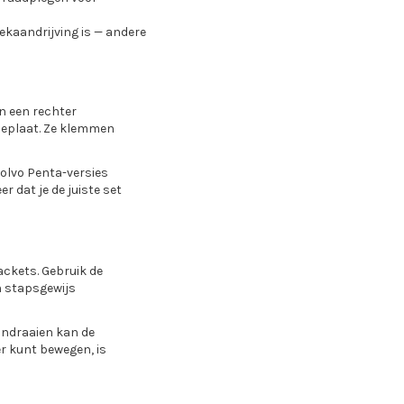
hekaandrijving is — andere
n een rechter
tieplaat. Ze klemmen
Volvo Penta-versies
 dat je de juiste set
ckets. Gebruik de
n stapsgewijs
andraaien kan de
er kunt bewegen, is