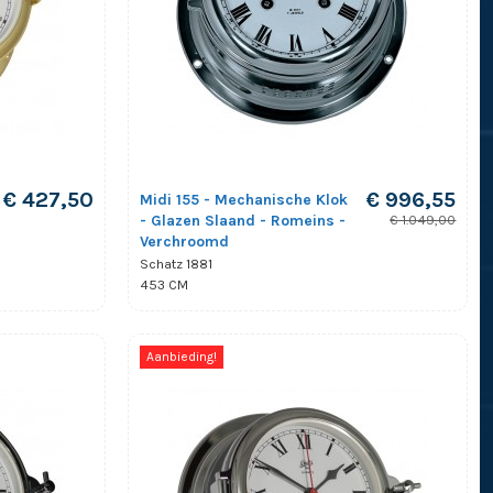
€ 427,50
€ 996,55
Midi 155 - Mechanische Klok
- Glazen Slaand - Romeins -
€ 1.049,00
Verchroomd
Schatz 1881
453 CM
Aanbieding!