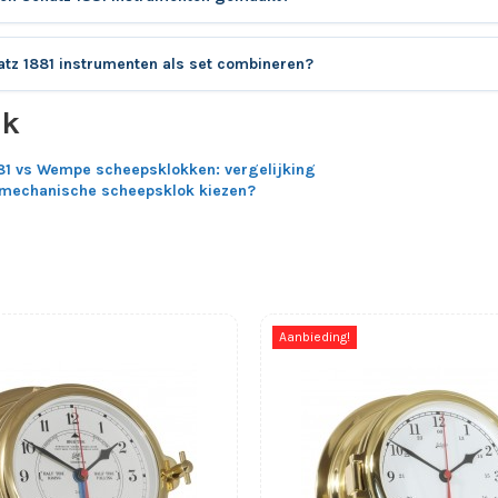
atz 1881 instrumenten als set combineren?
ok
81 vs Wempe scheepsklokken: vergelijking
 mechanische scheepsklok kiezen?
Aanbieding!