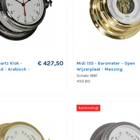
€ 427,50
artz Klok -
Midi 155 - Barometer - Open
d - Arabisch -
Wijzerplaat - Messing
Schatz 1881
450 BO
Aanbieding!