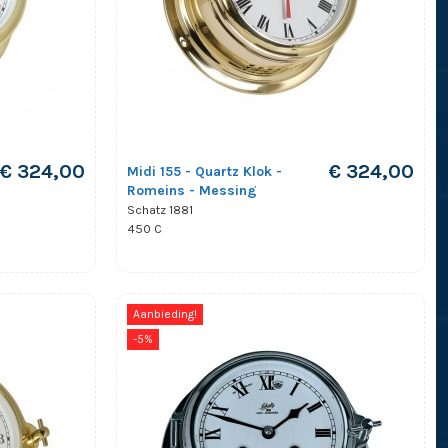
€ 324,00
€ 324,00
Midi 155 - Quartz Klok -
Romeins - Messing
Schatz 1881
450 C
Aanbieding!
-5%