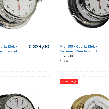
€ 324,00
artz Klok -
Midi 155 - Quartz Klok -
Verchroomd
Romeins - Verchroomd
Schatz 1881
453 C
Aanbieding!