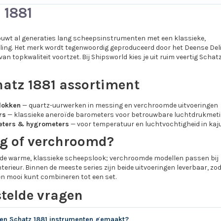
 1881
uwt al generaties lang scheepsinstrumenten met een klassieke,
raling. Het merk wordt tegenwoordig geproduceerd door het Deense Deli
 van topkwaliteit voortzet. Bij Shipsworld kies je uit ruim veertig Schat
hatz 1881 assortiment
lokken
— quartz-uurwerken in messing en verchroomde uitvoeringen
rs
— klassieke aneroïde barometers voor betrouwbare luchtdrukmet
ters & hygrometers
— voor temperatuur en luchtvochtigheid in kaj
g of verchroomd?
 de warme, klassieke scheepslook; verchroomde modellen passen bij
terieur. Binnen de meeste series zijn beide uitvoeringen leverbaar, zo
n mooi kunt combineren tot een set.
stelde vragen
en Schatz 1881 instrumenten gemaakt?