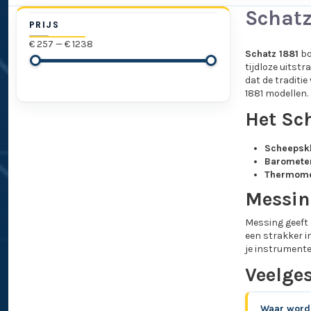
Schatz
PRIJS
€ 257 — € 1238
Schatz 1881
bo
tijdloze uitst
dat de traditie
1881 modellen.
Het Sc
Scheepsk
Baromete
Thermome
Messin
Messing geeft
een strakker in
je instrumente
Veelge
Waar word