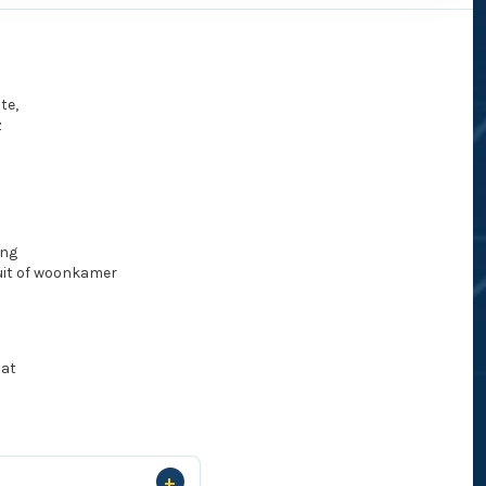
te,
z
ing
uit of woonkamer
dat