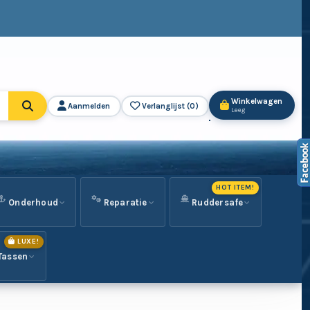
Winkelwagen
Aanmelden
Verlanglijst (
0
)
Leeg
HOT ITEM!
Onderhoud
Reparatie
Ruddersafe
LUXE!
Tassen