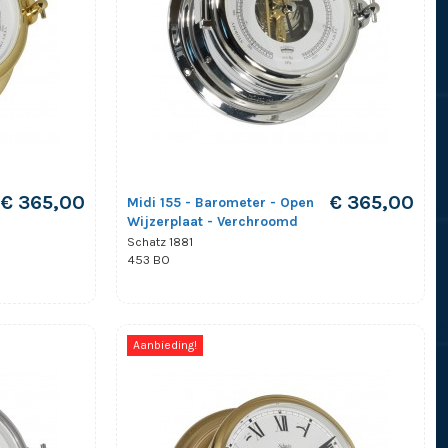
€ 365,00
€ 365,00
Midi 155 - Barometer - Open
Wijzerplaat - Verchroomd
Schatz 1881
453 BO
Aanbieding!