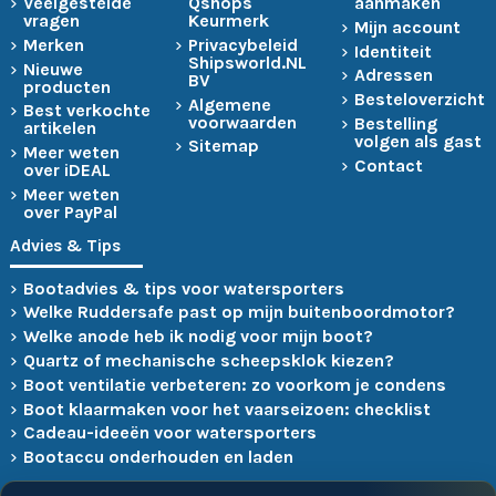
Veelgestelde
Qshops
aanmaken
vragen
Keurmerk
Mijn account
Merken
Privacybeleid
Identiteit
Shipsworld.NL
Nieuwe
Adressen
BV
producten
Besteloverzicht
Algemene
Best verkochte
voorwaarden
Bestelling
artikelen
volgen als gast
Sitemap
Meer weten
Contact
over iDEAL
Meer weten
over PayPal
Advies & Tips
Bootadvies & tips voor watersporters
Welke Ruddersafe past op mijn buitenboordmotor?
Welke anode heb ik nodig voor mijn boot?
Quartz of mechanische scheepsklok kiezen?
Boot ventilatie verbeteren: zo voorkom je condens
Boot klaarmaken voor het vaarseizoen: checklist
Cadeau-ideeën voor watersporters
Bootaccu onderhouden en laden