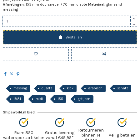
Afmetingen:
155 mm doorsnede / 70 mm diepte
Materiaal:
glanzend
messing
Bestellen
messing
quartz
klok
arabisch
schatz
1881
midi
155
getijden
Shipsworld.nl bied:
Retourneren
Ruim 850
Gratis levering
binnen 14
Veilig betalen
watersportartikelen
vanaf €49,95*