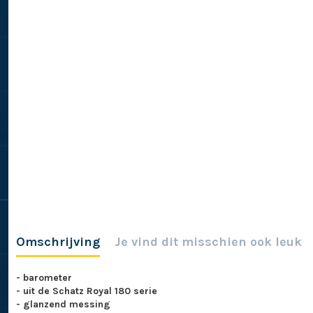
Omschrijving
Je vind dit misschien ook leuk
- barometer
- uit de Schatz Royal 180 serie
- glanzend messing