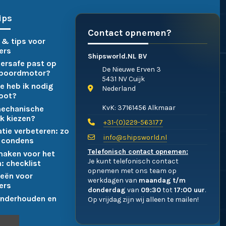
ips
Contact opnemen?
 & tips voor
ers
Shipsworld.NL BV
ersafe past op
De Nieuwe Erven 3
nboordmotor?
5431 NV Cuijk
e heb ik nodig
Nederland
boot?
KvK: 37161456 Alkmaar
mechanische
k kiezen?
+31-(0)229-563177
atie verbeteren: zo
info@shipsworld.nl
 condens
Telefonisch contact opnemen:
maken voor het
Je kunt telefonisch contact
: checklist
opnemen met ons team op
eën voor
werkdagen van
maandag t/m
ers
donderdag
van
09:30
tot
17:00 uur
.
nderhouden en
Op vrijdag zijn wij alleen te mailen!