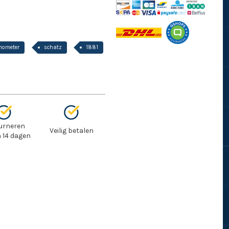
mometer
schatz
1881
urneren
Veilig betalen
 14 dagen