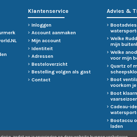
Klantenservice
Advies & T
Inloggen
Bootadvies
watersport
urmerk
Account aanmaken
Welke Rudd
world.NL
Mijn account
mijn buite
Identiteit
Welke anod
den
Adressen
voor mijn 
Besteloverzicht
Quartz of 
scheepsklo
Bestelling volgen als gast
Boot ventil
Contact
voorkom je
Boot klaar
vaarseizoen
Cadeau-ide
watersport
Bootaccu o
laden
gieën, zodat we je ervaringen op deze website kunnen verbeteren.