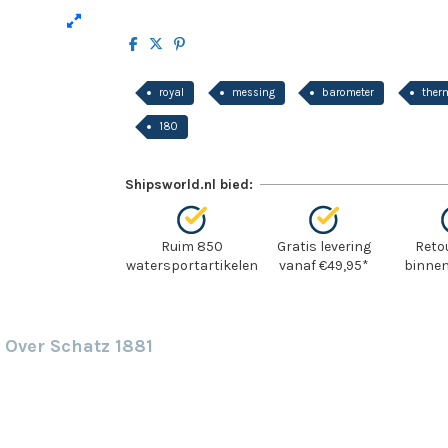
royal
messing
barometer
ther
180
Shipsworld.nl bied:
Ruim 850
Gratis levering
Reto
watersportartikelen
vanaf €49,95*
binnen
Over Schatz 1881