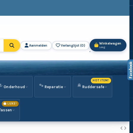
Winkelwagen
Aanmelden
Verlanglijst (
0
)
Leeg
HOT ITEM!
Onderhoud
Reparatie
Ruddersafe
LUXE!
Tassen