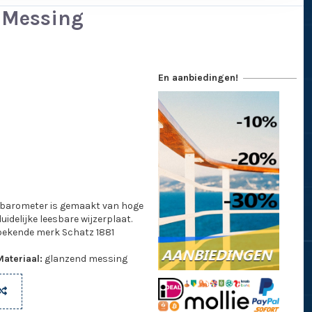
- Messing
En aanbiedingen!
 barometer is gemaakt van hoge
idelijke leesbare wijzerplaat.
 bekende merk Schatz 1881
Materiaal:
glanzend messing