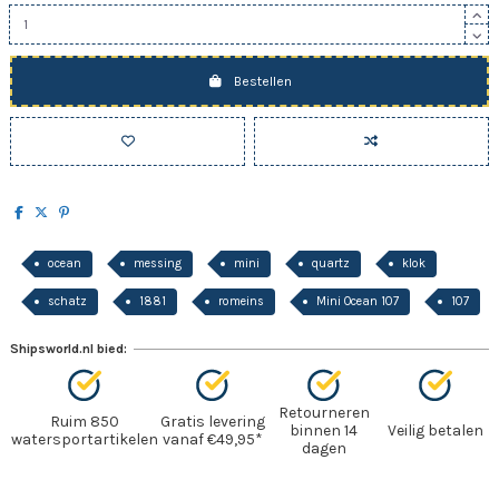
Bestellen
ocean
messing
mini
quartz
klok
schatz
1881
romeins
Mini Ocean 107
107
Shipsworld.nl bied:
Retourneren
Ruim 850
Gratis levering
binnen 14
Veilig betalen
watersportartikelen
vanaf €49,95*
dagen