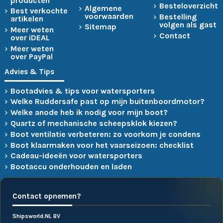
producten
Besteloverzicht
Algemene
Best verkochte
voorwaarden
Bestelling
artikelen
volgen als gast
Sitemap
Meer weten
Contact
over iDEAL
Meer weten
over PayPal
Advies & Tips
Bootadvies & tips voor watersporters
Welke Ruddersafe past op mijn buitenboordmotor?
Welke anode heb ik nodig voor mijn boot?
Quartz of mechanische scheepsklok kiezen?
Boot ventilatie verbeteren: zo voorkom je condens
Boot klaarmaken voor het vaarseizoen: checklist
Cadeau-ideeën voor watersporters
Bootaccu onderhouden en laden
Contact opnemen?
Shipsworld.NL BV