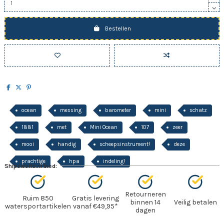
Bestellen
ocean
messing
barometer
mini
schatz
1881
met
Mini Ocean
107
zeer
mooi
handig
scheepsinstrument!
deze
prachtige
hpa
indeling!
Shipsworld.nl bied:
Retourneren
Ruim 850
Gratis levering
binnen 14
Veilig betalen
watersportartikelen
vanaf €49,95*
dagen