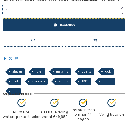
Bestellen
glazen
royal
messing
quartz
klok
mat
arabisch
schatz
1881
slaand
180
Shipsworld.nl bied:
Retourneren
Ruim 850
Gratis levering
binnen 14
Veilig betalen
watersportartikelen
vanaf €49,95*
dagen