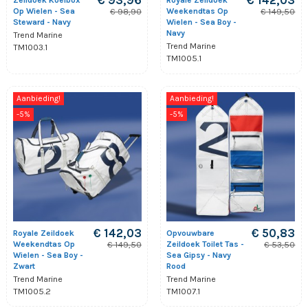
€ 93,96
€ 142,03
Zeildoek Koelbox
Royale Zeildoek
Op Wielen - Sea
Weekendtas Op
€ 98,90
€ 149,50
Steward - Navy
Wielen - Sea Boy -
Navy
Trend Marine
Trend Marine
TM1003.1
TM1005.1
Aanbieding!
Aanbieding!
-5%
-5%
€ 142,03
€ 50,83
Royale Zeildoek
Opvouwbare
Weekendtas Op
Zeildoek Toilet Tas -
€ 149,50
€ 53,50
Wielen - Sea Boy -
Sea Gipsy - Navy
Zwart
Rood
Trend Marine
Trend Marine
TM1005.2
TM1007.1