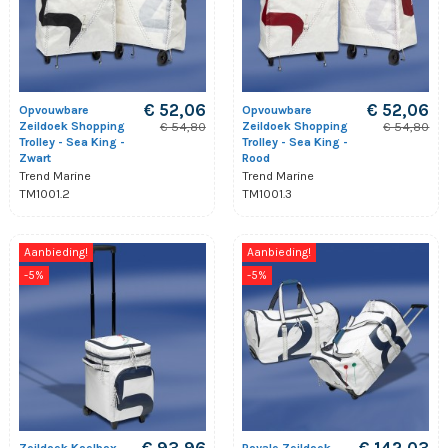
€ 52,06
€ 52,06
Opvouwbare
Opvouwbare
Zeildoek Shopping
Zeildoek Shopping
€ 54,80
€ 54,80
Trolley - Sea King -
Trolley - Sea King -
Zwart
Rood
Trend Marine
Trend Marine
TM1001.2
TM1001.3
Aanbieding!
Aanbieding!
-5%
-5%