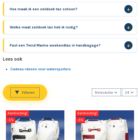
Hoe maak ik een zeildoek tas schoon?
Welke maat zeildoek tas heb ik nodig?
Past een Trend Marine weekendtas in handbagage?
Lees ook
Cadeau-ideeen voor watersporters
Filteren
Relevantie
24
Aanbieding!
Aanbieding!
-5%
-5%