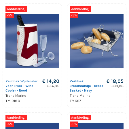
Aanbieding!
Aanbieding!
-5%
-5%
€ 14,20
€ 18,05
Zeildoek Wijnkoeler
Zeildoek
Voor 1 Fles - Wine
Broodmandje - Bread
€ 14,95
€ 19,00
Cooler - Rood
Basket - Navy
Trend Marine
Trend Marine
TM1016.3
TM1017.1
Aanbieding!
Aanbieding!
-5%
-5%