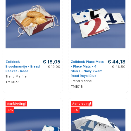
€ 18,05
€ 44,18
Zeildoek
Zeildoek Place Mats
Broodmandje - Bread
- Place Mats - 4
€ 19,00
€ 46,50
Basket - Rood
Stuks - Navy Zwart
Rood Royal Blue
Trend Marine
Trend Marine
TM1017.3
TM1018
Aanbieding!
Aanbieding!
-5%
-5%