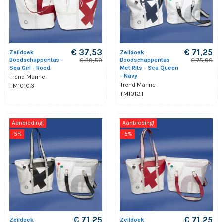
€ 37,53
€ 71,25
Zeildoek
Zeildoek
Boodschappentas -
Boodschappentas
€ 39,50
€ 75,00
Sea Girl - Rood
Met Rits - Sea Queen
- Navy
Trend Marine
Trend Marine
TM1010.3
TM1012.1
Aanbieding!
Aanbieding!
-5%
-5%
€ 71,25
€ 71,25
Zeildoek
Zeildoek