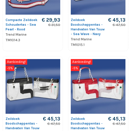
€ 29,93
€ 45,13
Compacte Zeildoek
Zeildoek
Schoudertas - Sea
Boodschappentas -
€ 31,50
€ 47,50
Pearl - Rood
Handvaten Van Touw
- Sea Wave - Navy
Trend Marine
Trend Marine
TM1014.3
TM1015.1
Aanbieding!
Aanbieding!
-5%
-5%
€ 45,13
€ 45,13
Zeildoek
Zeildoek
Boodschappentas -
Boodschappentas -
€ 47,50
€ 47,50
Handvaten Van Touw
Handvaten Van Touw