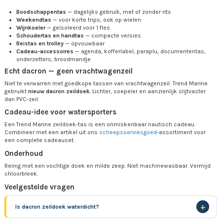
Boodschappentas
— dagelijks gebruik, met of zonder rits
Weekendtas
— voor korte trips, ook op wielen
Wijnkoeler
— geïsoleerd voor 1 fles
Schoudertas en handtas
— compacte versies
Reistas en trolley
— opvouwbaar
Cadeau-accessoires
— agenda, kofferlabel, paraplu, documententas,
onderzetters, broodmandje
Echt dacron — geen vrachtwagenzeil
Niet te verwarren met goedkope tassen van vrachtwagenzeil: Trend Marine
gebruikt
nieuw dacron zeildoek
. Lichter, soepeler en aanzienlijk slijtvaster
dan PVC-zeil.
Cadeau-idee voor watersporters
Een Trend Marine zeildoek-tas is een onmiskenbaar nautisch cadeau.
Combineer met een artikel uit ons
scheepsserviesgoed
-assortiment voor
een complete cadeauset.
Onderhoud
Reinig met een vochtige doek en milde zeep. Niet machinewasbaar. Vermijd
chloorbleek.
Veelgestelde vragen
Is dacron zeildoek waterdicht?