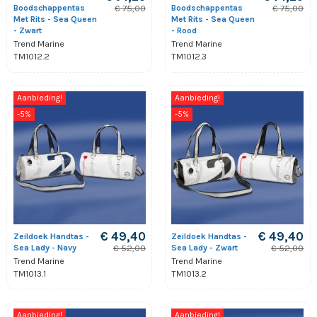
Boodschappentas
Boodschappentas
€ 75,00
€ 75,00
Met Rits - Sea Queen
Met Rits - Sea Queen
- Zwart
- Rood
Trend Marine
Trend Marine
TM1012.2
TM1012.3
Aanbieding!
Aanbieding!
-5%
-5%
€ 49,40
€ 49,40
Zeildoek Handtas -
Zeildoek Handtas -
Sea Lady - Navy
Sea Lady - Zwart
€ 52,00
€ 52,00
Trend Marine
Trend Marine
TM1013.1
TM1013.2
Aanbieding!
Aanbieding!