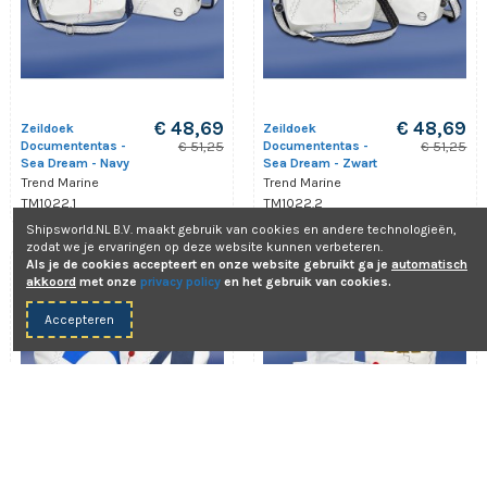
€ 48,69
€ 48,69
Zeildoek
Zeildoek
Documententas -
Documententas -
€ 51,25
€ 51,25
Sea Dream - Navy
Sea Dream - Zwart
Trend Marine
Trend Marine
TM1022.1
TM1022.2
Shipsworld.NL B.V. maakt gebruik van cookies en andere technologieën,
zodat we je ervaringen op deze website kunnen verbeteren.
Als je de cookies accepteert en onze website gebruikt ga je
automatisch
Aanbieding!
Aanbieding!
akkoord
met onze
privacy policy
en het gebruik van cookies.
-5%
-5%
Accepteren