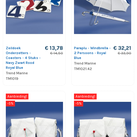
€ 13,78
€ 32,21
Zeildoek
Paraplu - Windbrella -
Onderzetters -
2 Persoons - Royal
€ 14,50
€ 33,90
Coasters - 4 Stuks -
Blue
Navy Zwart Rood
Trend Marine
Royal Blue
TM1021.42
Trend Marine
TM1019
Aanbieding!
Aanbieding!
-5%
-5%