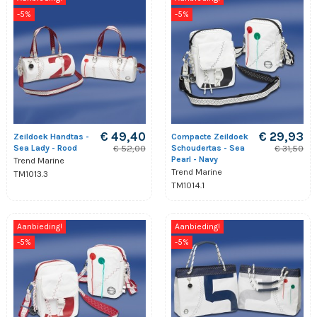
-5%
-5%
€ 49,40
€ 29,93
Zeildoek Handtas -
Compacte Zeildoek
Sea Lady - Rood
Schoudertas - Sea
€ 52,00
€ 31,50
Pearl - Navy
Trend Marine
Trend Marine
TM1013.3
TM1014.1
Aanbieding!
Aanbieding!
-5%
-5%