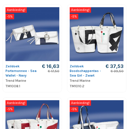
Aanbieding!
Aanbieding!
-5%
-5%
€ 16,63
€ 37,53
Zeildoek
Zeildoek
Portemonnee - Sea
Boodschappentas -
€ 17,50
€ 39,50
Wallet - Navy
Sea Girl - Zwart
Trend Marine
Trend Marine
TM1008.1
TM1010.2
Aanbieding!
Aanbieding!
-5%
-5%