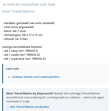
Je vind dit misschien ook leuk
Over Trend Marine
- handtas gemaakt van echt zeildoek!
- zeer mooi afgewerkt!
- kleur: wit / rood
- afmetingen: 36 x 17 x 17 cm
- inhoud: ca. 5 liter
overige beschikbare kleuren:
- wit / navy (ref. TM1013.1)
- wit / zwart (ref. TM1013.2)
- wit / royal blue (ref. TM1013.4)
Lees ook:
Cadeau-ideeën voor watersporters
Meer Trend Marine bij Shipsworld?
Bekijk het volledige Trend Marine-
assortiment voor watersport, scheepvaart en outdoor — direct uit eigen
voorraad in Cuijk.
→ Alle Trend Marine-producten