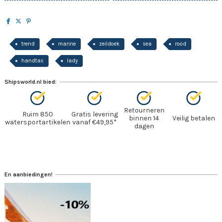
trend
marine
zeildoek
sea
rood
handtas
lady
Shipsworld.nl bied:
Retourneren
Ruim 850
Gratis levering
binnen 14
Veilig betalen
watersportartikelen
vanaf €49,95*
dagen
En aanbiedingen!