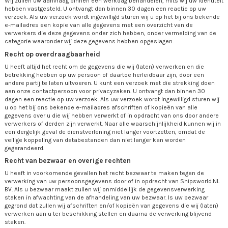
Wij zullen uw aanvraag binnen één werkdag behandelen, mits wij uw identiteit
hebben vastgesteld. U ontvangt dan binnen 30 dagen een reactie op uw
verzoek. Als uw verzoek wordt ingewilligd sturen wij u op het bij ons bekende
e-mailadres een kopie van alle gegevens met een overzicht van de
verwerkers die deze gegevens onder zich hebben, onder vermelding van de
categorie waaronder wij deze gegevens hebben opgeslagen.
Recht op overdraagbaarheid
U heeft altijd het recht om de gegevens die wij (laten) verwerken en die
betrekking hebben op uw persoon of daartoe herleidbaar zijn, door een
andere partij te laten uitvoeren. U kunt een verzoek met die strekking doen
aan onze contactpersoon voor privacyzaken. U ontvangt dan binnen 30
dagen een reactie op uw verzoek. Als uw verzoek wordt ingewilligd sturen wij
u op het bij ons bekende e-mailadres afschriften of kopieën van alle
gegevens over u die wij hebben verwerkt of in opdracht van ons door andere
verwerkers of derden zijn verwerkt. Naar alle waarschijnlijkheid kunnen wij in
een dergelijk geval de dienstverlening niet langer voortzetten, omdat de
veilige koppeling van databestanden dan niet langer kan worden
gegarandeerd.
Recht van bezwaar en overige rechten
U heeft in voorkomende gevallen het recht bezwaar te maken tegen de
verwerking van uw persoonsgegevens door of in opdracht van Shipsworld.NL
BV. Als u bezwaar maakt zullen wij onmiddellijk de gegevensverwerking
staken in afwachting van de afhandeling van uw bezwaar. Is uw bezwaar
gegrond dat zullen wij afschriften en/of kopieën van gegevens die wij (laten)
verwerken aan u ter beschikking stellen en daarna de verwerking blijvend
staken.