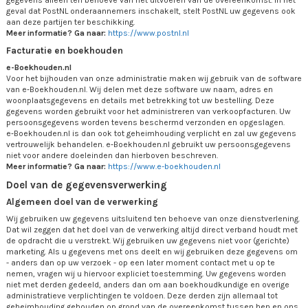
gegevens alleen ten behoeve van het uitvoeren van de overeenkomst. In het
geval dat PostNL onderaannemers inschakelt, stelt PostNL uw gegevens ook
aan deze partijen ter beschikking.
Meer informatie? Ga naar:
https://www.postnl.nl
Facturatie en boekhouden
e-Boekhouden.nl
Voor het bijhouden van onze administratie maken wij gebruik van de software
van e‑Boekhouden.nl. Wij delen met deze software uw naam, adres en
woonplaatsgegevens en details met betrekking tot uw bestelling. Deze
gegevens worden gebruikt voor het administreren van verkoopfacturen. Uw
persoonsgegevens worden tevens beschermd verzonden en opgeslagen.
e‑Boekhouden.nl is dan ook tot geheimhouding verplicht en zal uw gegevens
vertrouwelijk behandelen. e‑Boekhouden.nl gebruikt uw persoonsgegevens
niet voor andere doeleinden dan hierboven beschreven.
Meer informatie? Ga naar:
https://www.e-boekhouden.nl
Doel van de gegevensverwerking
Algemeen doel van de verwerking
Wij gebruiken uw gegevens uitsluitend ten behoeve van onze dienstverlening.
Dat wil zeggen dat het doel van de verwerking altijd direct verband houdt met
de opdracht die u verstrekt. Wij gebruiken uw gegevens niet voor (gerichte)
marketing. Als u gegevens met ons deelt en wij gebruiken deze gegevens om
- anders dan op uw verzoek - op een later moment contact met u op te
nemen, vragen wij u hiervoor expliciet toestemming. Uw gegevens worden
niet met derden gedeeld, anders dan om aan boekhoudkundige en overige
administratieve verplichtingen te voldoen. Deze derden zijn allemaal tot
geheimhouding gehouden op grond van de overeenkomst tussen hen en ons