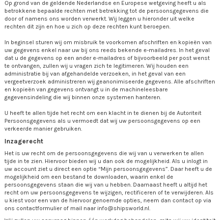
Op grond van de geldende Nederlandse en Europese wetgeving heeft u als
betrokkene bepaalde rechten met betrekking tot de persoonsgegevens die
door of namens ons worden verwerkt. Wij leggen u hieronder uit welke
rechten dit zijn en hoe u zich op deze rechten kunt beroepen.
In beginsel sturen wij om misbruik te voorkomen afschriften en kopieën van
uw gegevens enkel naar uw bij ons reeds bekende e-mailadres. In het geval
dat u de gegevens op een ander e-mailadres of bijvoorbeeld per post wenst
te ontvangen, zullen wij u vragen zich te legitimeren. Wij houden een
administratie bij van afgehandelde verzoeken, in het geval van een
vergeetverzoek administreren wij geanonimiseerde gegevens. Alle afschriften
en kopieën van gegevens ontvangt u in de machineleesbare
gegevensindeling die wij binnen onze systemen hanteren.
U heeft te allen tijde het recht om een klacht in te dienen bij de Autoriteit
Persoonsgegevens als u vermoedt dat wij uw persoonsgegevens op een
verkeerde manier gebruiken.
Inzagerecht
Het is uw recht om de persoonsgegevens die wij van u verwerken te allen
tijde in te zien. Hiervoor bieden wij u dan ook de mogelijkheid. Als u inlogt in
uw account ziet u direct een optie “Mijn persoonsgegevens”. Daar heeft u de
mogelijkheid om een bestand te downloaden, waarin enkel de
persoonsgegevens staan die wij van u hebben. Daarnaast heeft u altijd het
recht om uw persoonsgegevens te wijzigen, rectificeren of te verwijderen. Als
u kiest voor een van de hiervoor genoemde opties, neem dan contact op via
ons contactformulier of mail naar info@shipsworld.nl.