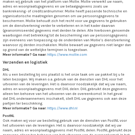
maken wij gebruik van het platform van Mollie. Mollie verwerkt uw naam,
adres en woonplaatsgegevens en uw betaalgegevens zoals uw
bankrekening- of creditcardnummer. Mollie heeft passende technische en
organisatorische maatregelen genomen om uw persoonsgegevens te
beschermen. Mollie behoudt zich het recht voor uw gegevens te gebruiken
om de dienstverlening verder te verbeteren en in het kader daarvan
(geanonimiseerde) gegevens met derden te delen. Alle hierboven genoemde
waarborgen met betrekking tot de bescherming van uw persoonsgegevens
zijn eveneens van toepassing op de onderdelen van Mollie’s dienstverlening
waarvoor zij derden inschakelen. Mollie bewaart uw gegevens niet langer dan
op grond van de wettelijke termijnen is toegestaan.
Meer informatie? Ga naar:
https://www.mollie.com
Verzenden en logistiek
DHL
Als u een bestelling bij ons plaatst is het onze taak om uw pakket bij u te
laten bezorgen. Wij maken o.a. gebruik van de diensten van DHL voor het
uitvoeren van de leveringen. Het is daarvoor noodzakelijk dat wij uw naam,
adres en woonplaatsgegevens met DHL delen. DHL gebruikt deze gegevens
alleen ten behoeve van het uitvoeren van de overeenkomst. In het geval
dat DHL onderaannemers inschakelt, stelt DHL uw gegevens ook aan deze
partijen ter beschikking.
Meer informatie? Ga naar:
https://www.dhl.nl
PostNL
Ook maken wij voor uw bestelling gebruik van de diensten van PostNL voor
het uitvoeren van de leveringen. Het is daarvoor noodzakelijk dat wij uw
naam, adres en woonplaatsgegevens met PostNL delen. PostNL gebruikt deze