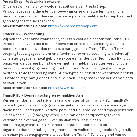
PrestaShop - Webwinkelsoftware
Onze webwinkel is ontwikkeld met software van PrestaShop.
Persoonsgegevens die u ten behoeve van onze dienstverlening aan ons
beschikbaar stelt, worden niet met deze partij gedeeld. PrestaShop heeft ook
geen toegang tot uw gegevens.
Meer informatie? Ga naar:
https://www.prestashop.com
TransIP BV - Webhosting
Wij hebben voor onze webhosting gekozen voor de diensten van TransIP BV.
Persoonsgegevens die u ten behoeve van onze dienstverlening aan ons
beschikbaar stelt, worden met deze partij gedeeld. TransIP BV heeft enkel
toegang tot uw gegevens om ons (technische) ondersteuning te bieden, zij
zullen uw gegevens nooit gebruiken voor een ander doel. Promidata BV is op
basis van de overeenkomst die wij met hen hebben gesloten verplicht om
passende beveiligingsmaatregelen te nemen. Deze beveiligingsmaatregelen
bestaan uit de toepassing van SSL-encryptie en een sterk wachtwoordbeleid.
Er worden regelmatig door TransIP BV, back-ups gemaakt om verlies van data
te voorkomen.
Meer informatie? Ga naar:
https://www.transip.nl
TransIP BV – Domeinhosting en e-maildiensten
Wij nemen domeinhosting- en e-maildiensten af van TransIP BV. TransIP BV
verwerkt geen persoonsgegevens en gebruikt uw gegevens niet voor eigen
doeleinden. Echter gebruikt deze partij natuurlijk wel de bedrijfsgegevens van
Shipsworld.NL BV (naw-gegevens). Ook kan deze partij metagegevens
verzamelen over het gebruik van de diensten. Dit zijn geen
persoonsgegevens. TransIP BV heeft passende technische en
organisatorische maatregelen genomen om verlies en ongeoorloofd gebruik
van onze persoonsgegevens te voorkomen. TransIP BV is op grond van de