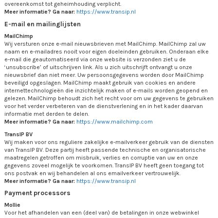
overeenkomst tot geheimhouding verplicht.
Meer informatie? Ga naar:
https://www.transip.nl
E-mail en mailinglijsten
MailChimp
Wij versturen onze e-mail nieuwsbrieven met MailChimp. MailChimp zal uw
naam en e-mailadres nooit voor eigen doeleinden gebruiken. Onderaan elke
e-mail die geautomatiseerd via onze website is verzonden ziet u de
‘unsubscribe’ of uitschrijven link. Als u zich uitschrijft ontvangt u onze
nieuwsbrief dan niet meer. Uw persoonsgegevens worden door MailChimp
beveiligd opgeslagen. MailChimp maakt gebruik van cookies en andere
internettechnologieën die inzichtelijk maken of e-mails worden geopend en
gelezen. MailChimp behoudt zich het recht voor om uw gegevens te gebruiken
voor het verder verbeteren van de dienstverlening en in het kader daarvan
informatie met derden te delen.
Meer informatie? Ga naar:
https://www.mailchimp.com
TransIP BV
Wij maken voor ons reguliere zakelijke e-mailverkeer gebruik van de diensten
van TransIP BV. Deze partij heeft passende technische en organisatorische
maatregelen getroffen om misbruik, verlies en corruptie van uw en onze
gegevens zoveel mogelijk te voorkomen. TransIP BV heeft geen toegang tot
ons postvak en wij behandelen al ons emailverkeer vertrouwelijk.
Meer informatie? Ga naar:
https://www.transip.nl
Payment processors
Mollie
Voor het afhandelen van een (deel van) de betalingen in onze webwinkel