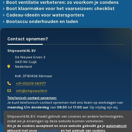
Boot ventilatie verbeteren: zo voorkom je condens
Boot klaarmaken voor het vaarseizoen: checklist
Cadeau-ideeën voor watersporters
Bootaccu onderhouden en laden
Contact opnemen?
Shipsworld.NL BV
De Nieuwe Erven 3
5431 NV Cuijk
Nederland
KvK: 37161456 Alkmaar
+31-(0)229-563177
info@shipsworld.nl
Telefonisch contact opnemen:
Je kunt telefonisch contact opnemen met ons team op werkdagen van
maandag t/m donderdag
van
09:30
tot
17:00 uur
. Op vrijdag zijn wij
alleen te mailen!
Shipsworld.NL B.V. maakt gebruik van cookies en andere technologieën,
zodat we je ervaringen op deze website kunnen verbeteren.
Als je de cookies accepteert en onze website gebruikt ga je
automatisch
akkoord
met onze
privacy policy
en het gebruik van cookies.