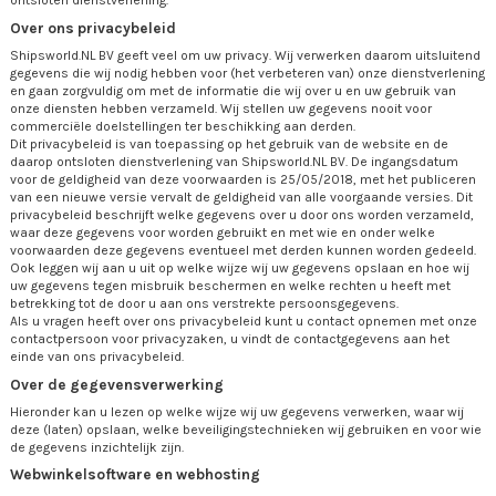
ontsloten dienstverlening.
Over ons privacybeleid
Shipsworld.NL BV geeft veel om uw privacy. Wij verwerken daarom uitsluitend
gegevens die wij nodig hebben voor (het verbeteren van) onze dienstverlening
en gaan zorgvuldig om met de informatie die wij over u en uw gebruik van
onze diensten hebben verzameld. Wij stellen uw gegevens nooit voor
commerciële doelstellingen ter beschikking aan derden.
Dit privacybeleid is van toepassing op het gebruik van de website en de
daarop ontsloten dienstverlening van Shipsworld.NL BV. De ingangsdatum
voor de geldigheid van deze voorwaarden is 25/05/2018, met het publiceren
van een nieuwe versie vervalt de geldigheid van alle voorgaande versies. Dit
privacybeleid beschrijft welke gegevens over u door ons worden verzameld,
waar deze gegevens voor worden gebruikt en met wie en onder welke
voorwaarden deze gegevens eventueel met derden kunnen worden gedeeld.
Ook leggen wij aan u uit op welke wijze wij uw gegevens opslaan en hoe wij
uw gegevens tegen misbruik beschermen en welke rechten u heeft met
betrekking tot de door u aan ons verstrekte persoonsgegevens.
Als u vragen heeft over ons privacybeleid kunt u contact opnemen met onze
contactpersoon voor privacyzaken, u vindt de contactgegevens aan het
einde van ons privacybeleid.
Over de gegevensverwerking
Hieronder kan u lezen op welke wijze wij uw gegevens verwerken, waar wij
deze (laten) opslaan, welke beveiligingstechnieken wij gebruiken en voor wie
de gegevens inzichtelijk zijn.
Webwinkelsoftware en webhosting