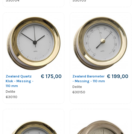
550704
550705
€ 175,00
€ 199,00
Zealand Quartz
Zealand Barometer
Klok - Messing -
- Messing - 110 mm
110 mm
Delite
Delite
630150
630110