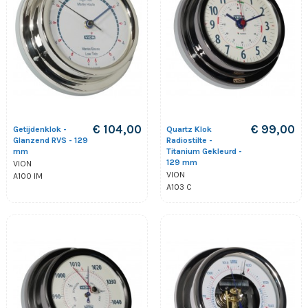
€ 104,00
€ 99,00
Getijdenklok -
Quartz Klok
Glanzend RVS - 129
Radiostilte -
mm
Titanium Gekleurd -
129 mm
VION
VION
A100 IM
A103 C