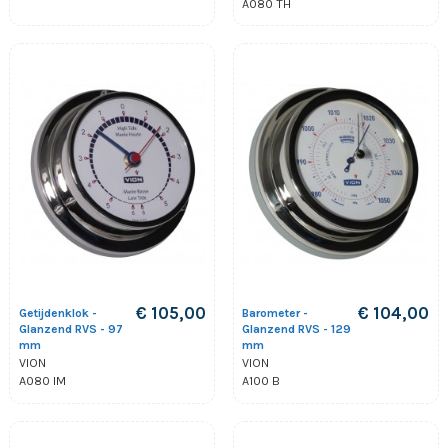
A080 TH
€ 105,00
€ 104,00
Getijdenklok -
Barometer -
Glanzend RVS - 97
Glanzend RVS - 129
mm
mm
VION
VION
A080 IM
A100 B