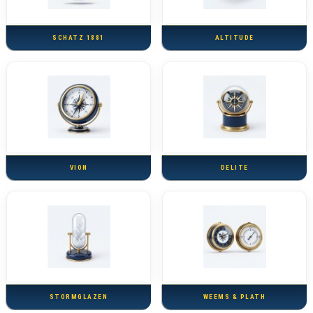
SCHATZ 1881
ALTITUDE
VION
DELITE
STORMGLAZEN
WEEMS & PLATH