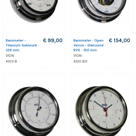
€ 99,00
€ 154,00
Barometer -
Barometer - Open
Titanium Gekleurd -
Versie - Glanzend
129 mm
RVS - 150 mm
VION
VION
A103 B
A130 BO