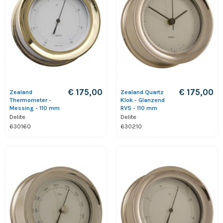
€ 175,00
€ 175,00
Zealand
Zealand Quartz
Thermometer -
Klok - Glanzend
Messing - 110 mm
RVS - 110 mm
Delite
Delite
630160
630210