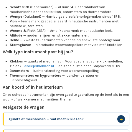
Schatz 1881
(Denemarken) — al ruim 140 jaar fabrikant van
mechanische scheepsklokken, barometers en thermometers.
Wempe
(Duitsland) — Hamburgse precisiehorlogemaker sinds 1878.
Vion
— Frans merk gespecialiseerd in nautische instrumenten met
heldere wijzerplaten.
Weems & Plath
(USA) — Amerikaans merk met nautische look.
Altitude
— moderne lijnen en strakke materialen.
Delite
— kwaliteits-instrumenten voor de prijsbewuste booteigenaar.
Stormglazen
— historische weervoorspellers met vloeistof-kristallen.
Welk type instrument past bij jou?
Klokken
— quartz of mechanisch. Voor specialistische klokmodellen,
zie ook
Scheepsklokken.nl
— de specialist binnen Shipsworld.NL BV.
Barometers
— luchtdrukmeting voor weersvoorspelling.
Thermometers en hygrometers
— luchttemperatuur en
luchtvochtigheid.
Aan boord of in het interieur?
Onze scheepsinstrumenten zijn even goed te gebruiken op de boot als in een
woon- of werkkamer met maritiem thema.
Veelgestelde vragen
Quartz of mechanisch — wat moet ik kiezen?