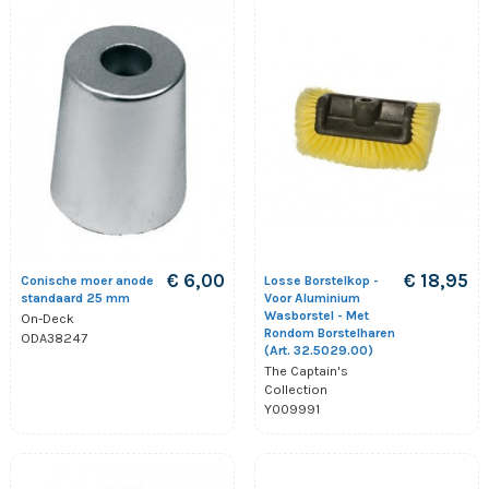
€ 6,00
€ 18,95
Conische moer anode
Losse Borstelkop -
standaard 25 mm
Voor Aluminium
Wasborstel - Met
On-Deck
Rondom Borstelharen
ODA38247
(Art. 32.5029.00)
The Captain's
Collection
Y009991