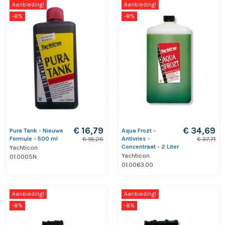
Aanbieding!
Aanbieding!
-8%
-8%
€ 16,79
€ 34,69
Pura Tank - Nieuwe
Aqua Frozt -
Formule - 500 ml
Antivries -
€ 18,25
€ 37,71
Concentraat - 2 Liter
Yachticon
Yachticon
01.0005N
01.0063.00
Aanbieding!
Aanbieding!
-8%
-8%