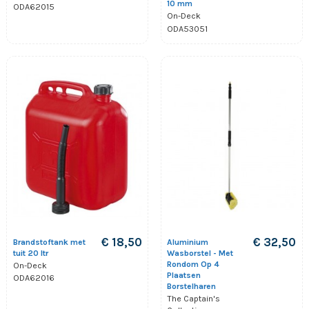
10 mm
ODA62015
On-Deck
ODA53051
€ 18,50
€ 32,50
Brandstoftank met
Aluminium
tuit 20 ltr
Wasborstel - Met
Rondom Op 4
On-Deck
Plaatsen
ODA62016
Borstelharen
The Captain's