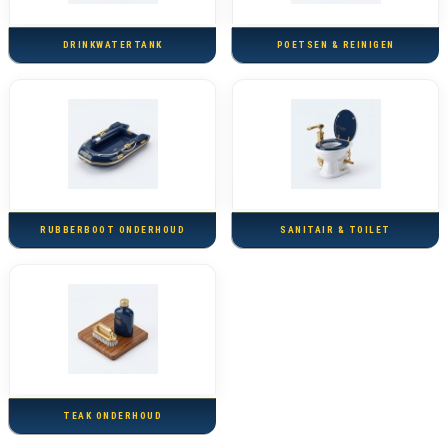
DRINKWATERTANK
POETSEN & REINIGEN
RUBBERBOOT ONDERHOUD
SANITAIR & TOILET
TEAK ONDERHOUD