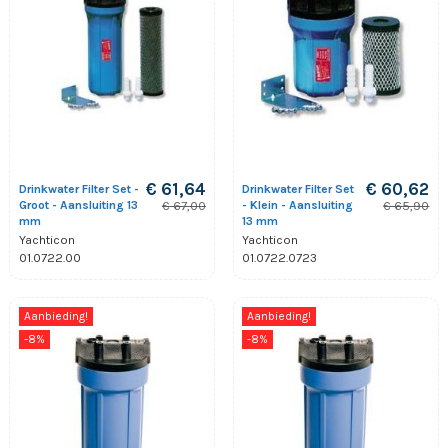
€ 61,64
€ 60,62
Drinkwater Filter Set -
Drinkwater Filter Set
Groot - Aansluiting 13
- Klein - Aansluiting
€ 67,00
€ 65,90
mm
13 mm
Yachticon
Yachticon
01.0722.00
01.0722.0723
Aanbieding!
Aanbieding!
-8%
-8%