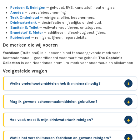
Poetsen & Reinigen
— gel-coat, RVS, kunststof, hout en glas.
Anodes
— corrosiebescherming.
Teak Onderhoud
— reinigers, oliën, beschermers.
Drinkwatertank
— desinfectie en jaarlijks onderhoud.
Sanitair & Toilet
— vuilwater-additieven, ontstoppers.
Brandstof & Motor
— additieven, diesel-bug bestrijders.
Rubberboot
— reinigers, lijmen, reparatiekits.
De merken die wij voeren
Yachticon
(Duitsland) is al decennia het toonaangevende merk voor
bootonderhoud — gecertificeerd voor maritime gebruik.
The Captain's
Collection
is een Nederlands premium-merk voor onderhoud en olielampen.
Veelgestelde vragen
Welke onderhoudsmiddelen heb ik minimaal nodig?
Mag ik gewone schoonmaakmiddelen gebruiken?
Hoe vaak moet ik mijn drinkwatertank reinigen?
Wat is het verschil tussen Yachticon en gewone reinigers?