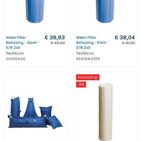
€ 39,93
€ 38,04
Water Filter
Water Filter
Behuizing - Groot -
Behuizing - Klein -
€ 43,40
€ 41,35
5/8 Zoll
5/8 Zoll
Yachticon
Yachticon
01.0724.00
01.0724.0725
Aanbieding!
-8%