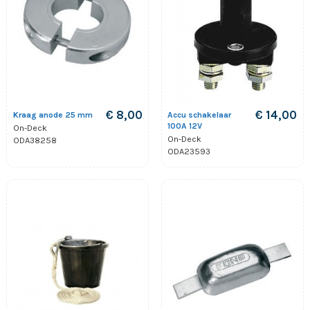
€ 8,00
€ 14,00
Kraag anode 25 mm
Accu schakelaar
100A 12V
On-Deck
On-Deck
ODA38258
ODA23593