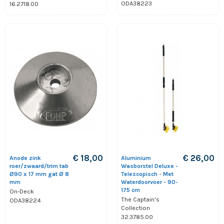
ODA38223
16.2718.00
€ 18,00
€ 26,00
Anode zink
Aluminium
roer/zwaard/trim tab
Wasborstel Deluxe -
Ø90 x 17 mm gat Ø 8
Telescopisch - Met
mm
Waterdoorvoer - 90-
175 cm
On-Deck
The Captain's
ODA38224
Collection
32.3785.00