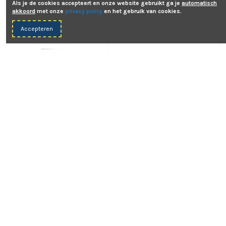
Als je de cookies accepteert en onze website gebruikt ga je
automatisch
ODA16657
01.0726.0727
akkoord
met onze
privacy policy
en het gebruik van cookies.
Accepteren
€ 33,00
€ 87,00
Doucheset wit met
Flexibele watertank
handdouche wit
120 ltr 105 x 115 boeg
On-Deck
On-Deck
ODA62017
ODA16658
Aanbieding!