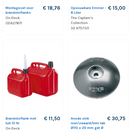
€ 18,76
€ 15,00
Montageset voor
Opvouwbare Emmer -
brandstoftanks
8 Liter
On-Deck
The Captain's
Collection
ODA27871
32.4757.00
€ 11,50
€ 30,75
Brandstoftank met
Anode zink
tuit 10 ltr
roer/zwaard/trim tab
Ø110 x 25 mm gat Ø
On-Deck