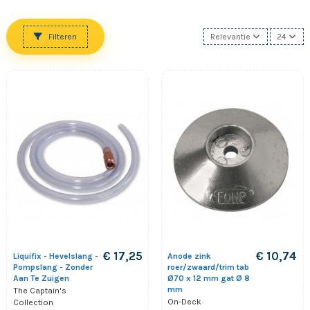
Filteren
Relevantie
24
€ 17,25
€ 10,74
Liquifix - Hevelslang -
Anode zink
Pompslang - Zonder
roer/zwaard/trim tab
Aan Te Zuigen
Ø70 x 12 mm gat Ø 8
mm
The Captain's
On-Deck
Collection