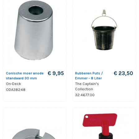
€ 9,95
€ 23,50
Conische moer anode
Rubberen Puts /
standaard 30 mm
Emmer - 8 Liter
On-Deck
The Captain's
Collection
ODA38248
32.4677.00