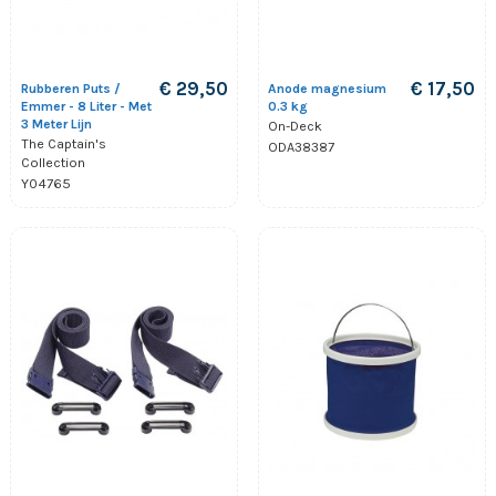
€ 29,50
€ 17,50
Rubberen Puts /
Anode magnesium
Emmer - 8 Liter - Met
0.3 kg
3 Meter Lijn
On-Deck
The Captain's
ODA38387
Collection
Y04765