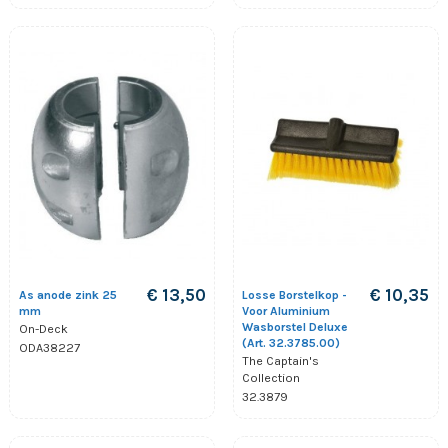
€ 13,50
€ 10,35
As anode zink 25
Losse Borstelkop -
mm
Voor Aluminium
Wasborstel Deluxe
On-Deck
(Art. 32.3785.00)
ODA38227
The Captain's
Collection
32.3879