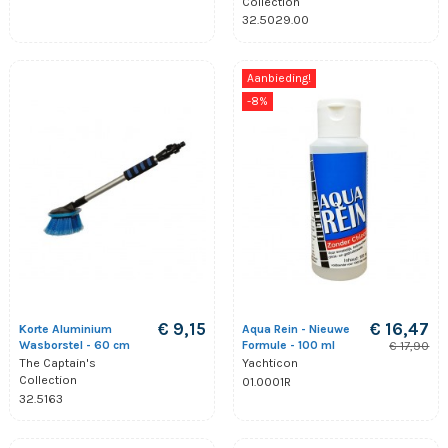
Collection
32.5029.00
Aanbieding!
-8%
€ 9,15
€ 16,47
Korte Aluminium
Aqua Rein - Nieuwe
Wasborstel - 60 cm
Formule - 100 ml
€ 17,90
The Captain's
Yachticon
Collection
01.0001R
32.5163