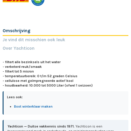
Omschrijving
Je vind dit misschien ook leuk
Over Yachticon
- filtert alle bezinksels uit het water
- verbeterd reuk/smaak
- filtert tot 5 micron
- temperatuurbereik: 0 t/m 52 graden Celsius
- cellulose met
geïmpregneerde
actief kool
- houdbaarheid: 10.000 tot 5000 Liter (ofwel 1 seizoen)
Lees ook:
Boot winterklaar maken
Yachticon — Duitse vakkennis sinds 1971.
Yachticon is een
toonaangevend merk in onderhouds- en reinigingsproducten voor