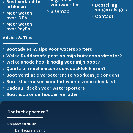
Best verkochte
voorwaarden
Bestelling
artikelen
volgen als gast
Sitemap
Meer weten
Contact
over iDEAL
Meer weten
over PayPal
Advies & Tips
Bootadvies & tips voor watersporters
Welke Ruddersafe past op mijn buitenboordmotor?
Welke anode heb ik nodig voor mijn boot?
Quartz of mechanische scheepsklok kiezen?
Boot ventilatie verbeteren: zo voorkom je condens
Boot klaarmaken voor het vaarseizoen: checklist
Cadeau-ideeën voor watersporters
Bootaccu onderhouden en laden
Contact opnemen?
Shipsworld.NL BV
De Nieuwe Erven 3