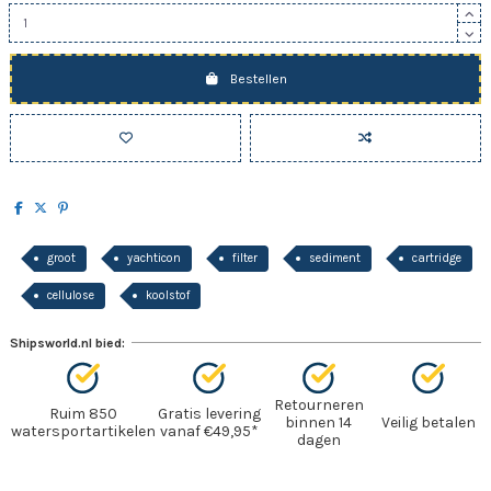
Bestellen
groot
yachticon
filter
sediment
cartridge
cellulose
koolstof
Shipsworld.nl bied:
Retourneren
Ruim 850
Gratis levering
binnen 14
Veilig betalen
watersportartikelen
vanaf €49,95*
dagen