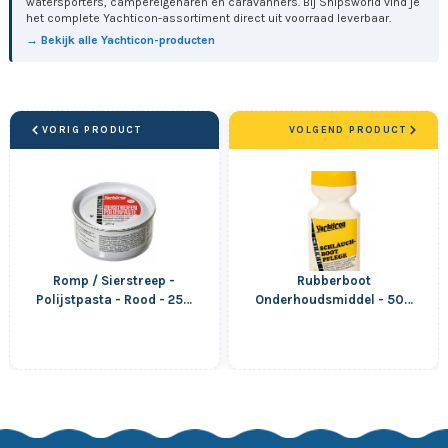
watersporters, campereigenaren en caravanners. Bij Shipsworld vind je
het complete Yachticon-assortiment direct uit voorraad leverbaar.
→ Bekijk alle Yachticon-producten
VORIG PRODUCT
VOLGEND PRODUCT
Romp / Sierstreep -
Rubberboot
Polijstpasta - Rood - 250
Onderhoudsmiddel - 500
gram
ml