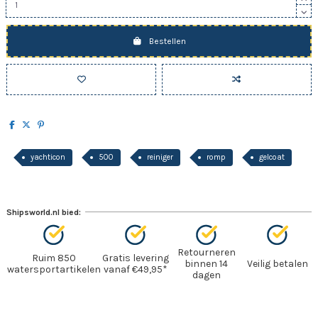
Bestellen
yachticon
500
reiniger
romp
gelcoat
Shipsworld.nl bied:
Retourneren
Ruim 850
Gratis levering
binnen 14
Veilig betalen
watersportartikelen
vanaf €49,95*
dagen