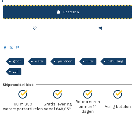
Bestellen
groot
water
yachticon
filter
behuizing
zoll
Shipsworld.nl bied:
Retourneren
Ruim 850
Gratis levering
binnen 14
Veilig betalen
watersportartikelen
vanaf €49,95*
dagen