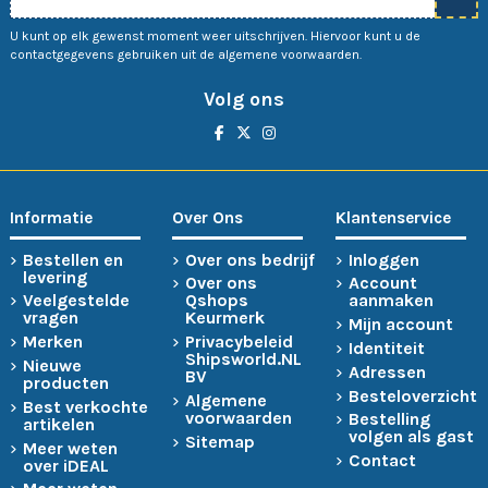
U kunt op elk gewenst moment weer uitschrijven. Hiervoor kunt u de
contactgegevens gebruiken uit de algemene voorwaarden.
Volg ons
Informatie
Over Ons
Klantenservice
Bestellen en
Over ons bedrijf
Inloggen
levering
Over ons
Account
Veelgestelde
Qshops
aanmaken
vragen
Keurmerk
Mijn account
Merken
Privacybeleid
Identiteit
Shipsworld.NL
Nieuwe
Adressen
BV
producten
Besteloverzicht
Algemene
Best verkochte
voorwaarden
Bestelling
artikelen
volgen als gast
Sitemap
Meer weten
Contact
over iDEAL