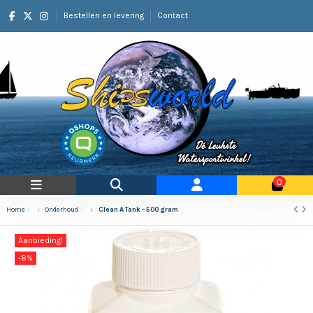
Bestellen en levering
Contact
0
Home
Onderhoud
Clean A Tank - 500 gram
Aanbieding!
-8%