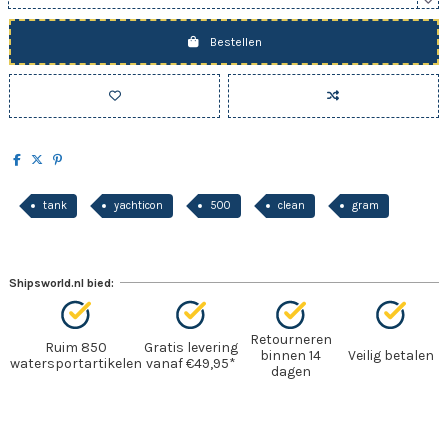
Bestellen
tank
yachticon
500
clean
gram
Shipsworld.nl bied:
Retourneren
Ruim 850
Gratis levering
binnen 14
Veilig betalen
watersportartikelen
vanaf €49,95*
dagen