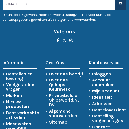
U kunt op elk gewenst moment weer uitschrijven. Hiervoor kunt u de
contactgegevens gebruiken uit de algemene voorwaarden.
Volg ons
Informatie
Over Ons
Klantenservice
Bestellen en
Over ons bedrijf
Inloggen
levering
Over ons
Account
Veelgestelde
Qshops
aanmaken
vragen
Keurmerk
Mijn account
Merken
Privacybeleid
Identiteit
Shipsworld.NL
Nieuwe
Adressen
BV
producten
Besteloverzicht
Algemene
Best verkochte
voorwaarden
Bestelling
artikelen
volgen als gast
Sitemap
Meer weten
Contact
over iDEAL