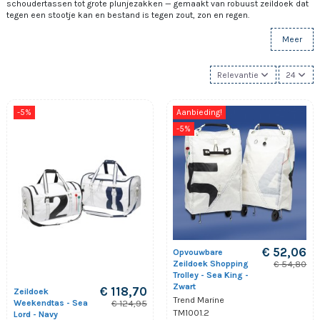
schoudertassen tot grote plunjezakken — gemaakt van robuust zeildoek dat
tegen een stootje kan en bestand is tegen zout, zon en regen.
Meer
Relevantie
24
-5%
Aanbieding!
-5%
€ 52,06
Opvouwbare
Zeildoek Shopping
€ 54,80
Trolley - Sea King -
Zwart
€ 118,70
Zeildoek
Trend Marine
Weekendtas - Sea
€ 124,95
TM1001.2
Lord - Navy