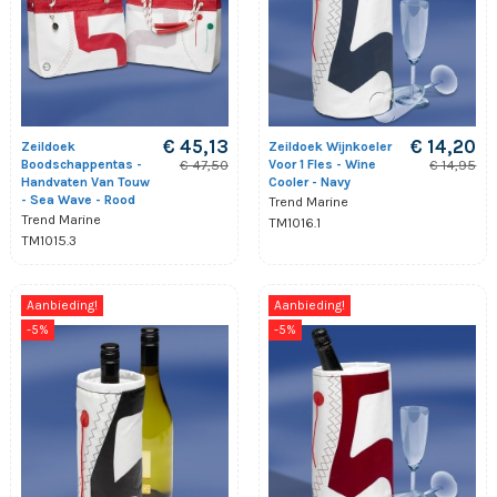
€ 45,13
€ 14,20
Zeildoek
Zeildoek Wijnkoeler
Boodschappentas -
Voor 1 Fles - Wine
€ 47,50
€ 14,95
Handvaten Van Touw
Cooler - Navy
- Sea Wave - Rood
Trend Marine
Trend Marine
TM1016.1
TM1015.3
Aanbieding!
Aanbieding!
-5%
-5%