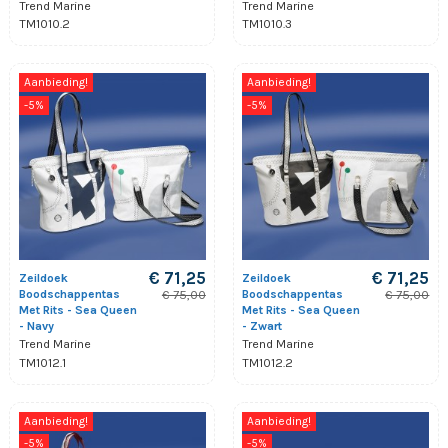
Trend Marine
Trend Marine
TM1010.2
TM1010.3
Aanbieding!
Aanbieding!
-5%
-5%
€ 71,25
€ 71,25
Zeildoek
Zeildoek
Boodschappentas
Boodschappentas
€ 75,00
€ 75,00
Met Rits - Sea Queen
Met Rits - Sea Queen
- Navy
- Zwart
Trend Marine
Trend Marine
TM1012.1
TM1012.2
Aanbieding!
Aanbieding!
-5%
-5%