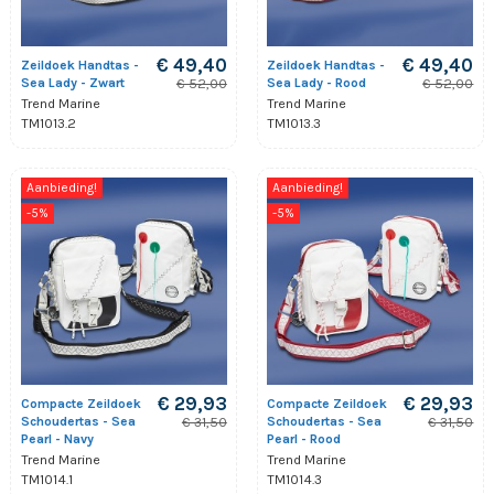
€ 49,40
€ 49,40
Zeildoek Handtas -
Zeildoek Handtas -
Sea Lady - Zwart
Sea Lady - Rood
€ 52,00
€ 52,00
Trend Marine
Trend Marine
TM1013.2
TM1013.3
Aanbieding!
Aanbieding!
-5%
-5%
€ 29,93
€ 29,93
Compacte Zeildoek
Compacte Zeildoek
Schoudertas - Sea
Schoudertas - Sea
€ 31,50
€ 31,50
Pearl - Navy
Pearl - Rood
Trend Marine
Trend Marine
TM1014.1
TM1014.3