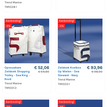
Trend Marine
TM1028.1
Aanbieding!
Aanbieding!
-5%
-5%
€ 52,06
€ 93,96
Opvouwbare
Zeildoek Koelbox
Zeildoek Shopping
Op Wielen - Sea
€ 54,80
€ 98,90
Trolley - Sea King -
Steward - Navy
Rood
Trend Marine
Trend Marine
TM1003.1
TM1001.3
Aanbieding!
Aanbieding!