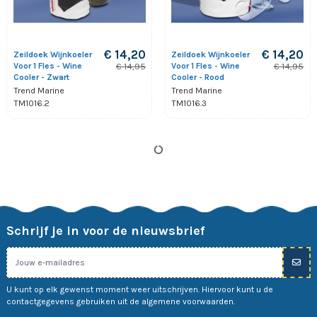
€ 14,20
€ 14,20
Zeildoek Wijnkoeler
Zeildoek Wijnkoeler
Voor 1 Fles - Wine
Voor 1 Fles - Wine
€ 14,95
€ 14,95
Cooler - Zwart
Cooler - Rood
Trend Marine
Trend Marine
TM1016.2
TM1016.3
Schrijf je in voor de nieuwsbrief
U kunt op elk gewenst moment weer uitschrijven. Hiervoor kunt u de
contactgegevens gebruiken uit de algemene voorwaarden.