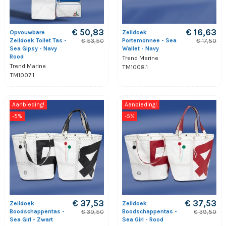
€ 50,83
€ 16,63
Opvouwbare
Zeildoek
Zeildoek Toilet Tas -
Portemonnee - Sea
€ 53,50
€ 17,50
Sea Gipsy - Navy
Wallet - Navy
Rood
Trend Marine
Trend Marine
TM1008.1
TM1007.1
Aanbieding!
Aanbieding!
-5%
-5%
€ 37,53
€ 37,53
Zeildoek
Zeildoek
Boodschappentas -
Boodschappentas -
€ 39,50
€ 39,50
Sea Girl - Zwart
Sea Girl - Rood