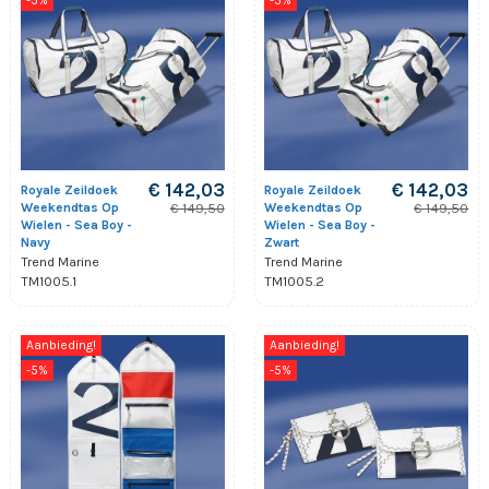
-5%
-5%
€ 142,03
€ 142,03
Royale Zeildoek
Royale Zeildoek
Weekendtas Op
Weekendtas Op
€ 149,50
€ 149,50
Wielen - Sea Boy -
Wielen - Sea Boy -
Navy
Zwart
Trend Marine
Trend Marine
TM1005.1
TM1005.2
Aanbieding!
Aanbieding!
-5%
-5%