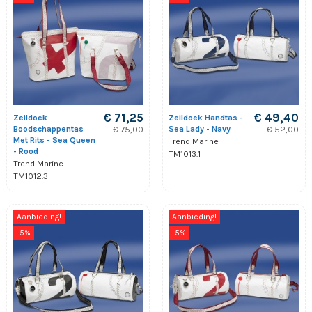
€ 71,25
€ 49,40
Zeildoek
Zeildoek Handtas -
Boodschappentas
Sea Lady - Navy
€ 75,00
€ 52,00
Met Rits - Sea Queen
Trend Marine
- Rood
TM1013.1
Trend Marine
TM1012.3
Aanbieding!
Aanbieding!
-5%
-5%