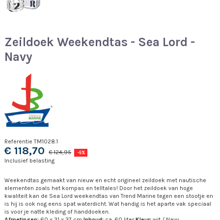
Zeildoek Weekendtas - Sea Lord -
Navy
Referentie
TM1028.1
€ 118,70
€ 124,95
-5%
Inclusief belasting
Weekendtas gemaakt van nieuw en echt origineel zeildoek met nautische
elementen zoals het kompas en telltales! Door het zeildoek van hoge
kwaliteit kan de Sea Lord weekendtas van Trend Marine tegen een stootje en
is hij is ook nog eens spat waterdicht. Wat handig is het aparte vak speciaal
is voor je natte kleding of handdoeken.
Afmetingen:
60 x 31 x 37 cm
Inhoud:
ca. 60 liter
Kleur:
wit / Navy