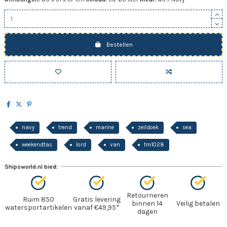
Bestellen
navy
trend
marine
zeildoek
sea
weekendtas
lord
van
tm1028
Shipsworld.nl bied:
Retourneren
Ruim 850
Gratis levering
binnen 14
Veilig betalen
watersportartikelen
vanaf €49,95*
dagen