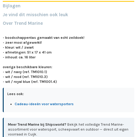
Bijlagen
Je vind dit misschien ook leuk
Over Trend Marine
- boodschappentas gemaakt van echt zeildoek!
- zeer mooi afgewerkt!
- kleur: wit / zwart
- afmetingen: 51 x 17 x 41 cm
- inhoud: ca. 16 liter
overige beschikbare kleuren:
- wit / navy (ref. TM1010.1)
- wit / rood (ref. TM1010.3)
- wit / royal blue (ref. TM1001.4)
Lees ook:
Cadeau-ideeën voor watersporters
Meer Trend Marine bij Shipsworld?
Bekijk het volledige Trend Marine-
assortiment voor watersport, scheepvaart en outdoor — direct uit eigen
voorraad in Cuijk.