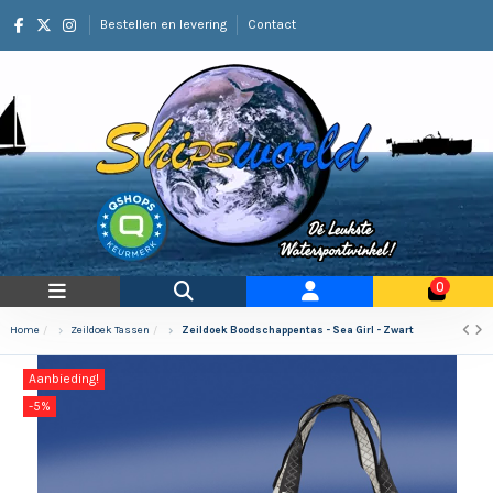
Bestellen en levering
Contact
0
Home
Zeildoek Tassen
Zeildoek Boodschappentas - Sea Girl - Zwart
Aanbieding!
-5%