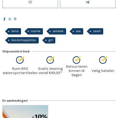
trend
marine
zeildoek
sea
zwart
boodschappentas
girl
Shipsworld.nl bied:
Retourneren
Ruim 850
Gratis levering
binnen 14
Veilig betalen
watersportartikelen
vanaf €49,95*
dagen
En aanbiedingen!