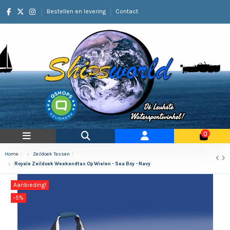
Bestellen en levering
Contact
0
Home
Zeildoek Tassen
Royale Zeildoek Weekendtas Op Wielen - Sea Boy - Navy
Aanbieding!
-5%