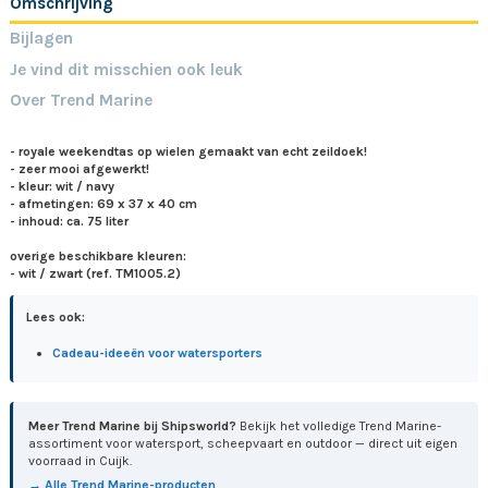
Omschrijving
Bijlagen
Je vind dit misschien ook leuk
Over Trend Marine
- royale weekendtas op wielen gemaakt van echt zeildoek!
- zeer mooi afgewerkt!
- kleur: wit / navy
- afmetingen: 69 x 37 x 40 cm
- inhoud: ca. 75 liter
overige beschikbare kleuren:
- wit / zwart (ref. TM1005.2)
Lees ook:
Cadeau-ideeën voor watersporters
Meer Trend Marine bij Shipsworld?
Bekijk het volledige Trend Marine-
assortiment voor watersport, scheepvaart en outdoor — direct uit eigen
voorraad in Cuijk.
→ Alle Trend Marine-producten