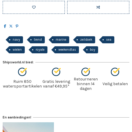
navy
trend
marine
zeildoek
sea
wielen
royale
weekendtas
boy
Shipsworld.nl bied:
Retourneren
Ruim 850
Gratis levering
binnen 14
Veilig betalen
watersportartikelen
vanaf €49,95*
dagen
En aanbiedingen!