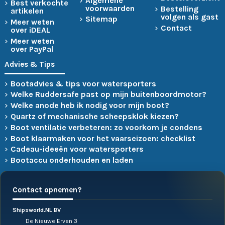
Algemene
Best verkochte
voorwaarden
Bestelling
artikelen
volgen als gast
Sitemap
Meer weten
Contact
over iDEAL
Meer weten
over PayPal
Advies & Tips
Bootadvies & tips voor watersporters
Welke Ruddersafe past op mijn buitenboordmotor?
Welke anode heb ik nodig voor mijn boot?
Quartz of mechanische scheepsklok kiezen?
Boot ventilatie verbeteren: zo voorkom je condens
Boot klaarmaken voor het vaarseizoen: checklist
Cadeau-ideeën voor watersporters
Bootaccu onderhouden en laden
Contact opnemen?
Shipsworld.NL BV
De Nieuwe Erven 3