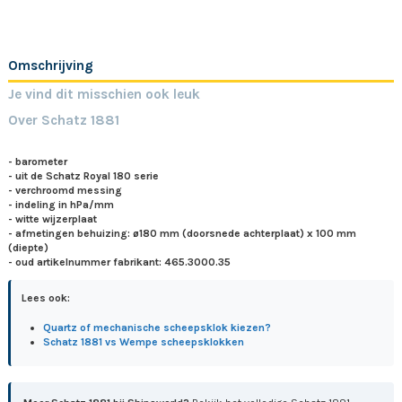
Omschrijving
Je vind dit misschien ook leuk
Over Schatz 1881
- barometer
- uit de Schatz Royal 180 serie
- verchroomd messing
- indeling in hPa/mm
- witte wijzerplaat
- afmetingen behuizing: ø180 mm (doorsnede achterplaat) x 100 mm
(diepte)
- oud artikelnummer fabrikant: 465.3000.35
Lees ook:
Quartz of mechanische scheepsklok kiezen?
Schatz 1881 vs Wempe scheepsklokken