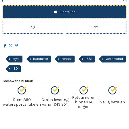
Bestellen
royal
barometer
schatz
1881
verchroomd
180
Shipsworld.nl bied:
Retourneren
Ruim 850
Gratis levering
binnen 14
Veilig betalen
watersportartikelen
vanaf €49,95*
dagen