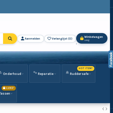
Winkelwagen
Aanmelden
Verlanglijst (
0
)
Leeg
HOT ITEM!
Onderhoud
Reparatie
Ruddersafe
LUXE!
Tassen