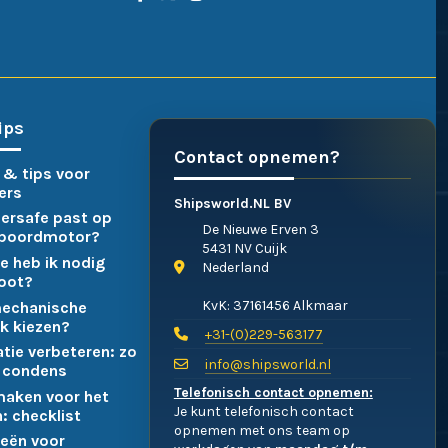
ips
Contact opnemen?
 & tips voor
ers
Shipsworld.NL BV
ersafe past op
De Nieuwe Erven 3
nboordmotor?
5431 NV Cuijk
e heb ik nodig
Nederland
boot?
KvK: 37161456 Alkmaar
mechanische
k kiezen?
+31-(0)229-563177
atie verbeteren: zo
info@shipsworld.nl
 condens
Telefonisch contact opnemen:
maken voor het
Je kunt telefonisch contact
: checklist
opnemen met ons team op
eën voor