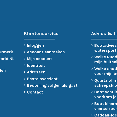
Klantenservice
Advies & T
Inloggen
Bootadvies
watersport
urmerk
Account aanmaken
Welke Rudd
world.NL
Mijn account
mijn buite
Identiteit
Welke anod
den
Adressen
voor mijn 
Besteloverzicht
Quartz of 
scheepsklo
Bestelling volgen als gast
Boot ventil
Contact
voorkom je
Boot klaar
vaarseizoen
Cadeau-ide