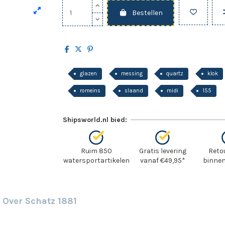
Bestellen
glazen
messing
quartz
klok
romeins
slaand
midi
155
Shipsworld.nl bied:
Ruim 850
Gratis levering
Reto
watersportartikelen
vanaf €49,95*
binnen
Over Schatz 1881