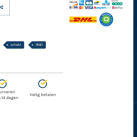
schatz
1881
urneren
Veilig betalen
 14 dagen