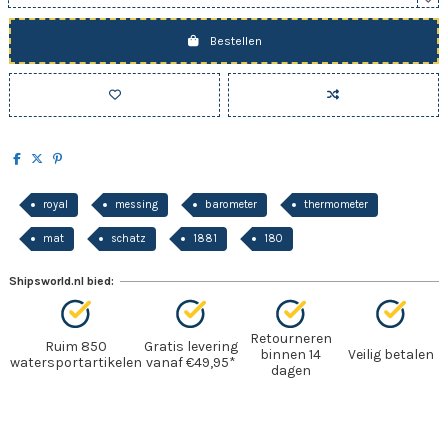
Bestellen
royal
messing
barometer
thermometer
mat
schatz
1881
180
Shipsworld.nl bied:
Retourneren
Ruim 850
Gratis levering
binnen 14
Veilig betalen
watersportartikelen
vanaf €49,95*
dagen