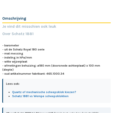
Omschrijving
Je vind dit misschien ook leuk
Over Schatz 1881
- barometer
- uit de Schatz Royal 180 serie
- mat messing
- indeling in hPa/mm
- witte wijzerplaat
- afmetingen behuizing: ø180 mm (doorsnede achterplaat) x 100 mm
(diepte)
- oud artikelnummer fabrikant: 465.1000.34
Lees ook:
Quartz of mechanische scheepsklok kiezen?
Schatz 1881 vs Wempe scheepsklokken