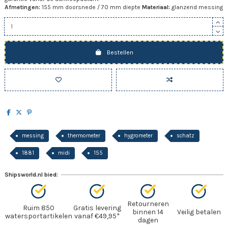
Afmetingen:
155 mm doorsnede / 70 mm diepte
Materiaal:
glanzend messing
Bestellen
messing
thermometer
hygrometer
schatz
1881
midi
155
Shipsworld.nl bied:
Retourneren
Ruim 850
Gratis levering
binnen 14
Veilig betalen
watersportartikelen
vanaf €49,95*
dagen