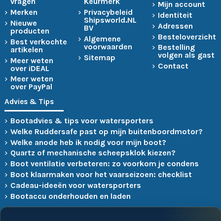
vragen
Keurmerk
Mijn account
Merken
Privacybeleid
Identiteit
Shipsworld.NL
Nieuwe
Adressen
BV
producten
Besteloverzicht
Algemene
Best verkochte
voorwaarden
Bestelling
artikelen
volgen als gast
Sitemap
Meer weten
Contact
over iDEAL
Meer weten
over PayPal
Advies & Tips
Bootadvies & tips voor watersporters
Welke Ruddersafe past op mijn buitenboordmotor?
Welke anode heb ik nodig voor mijn boot?
Quartz of mechanische scheepsklok kiezen?
Boot ventilatie verbeteren: zo voorkom je condens
Boot klaarmaken voor het vaarseizoen: checklist
Cadeau-ideeën voor watersporters
Bootaccu onderhouden en laden