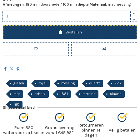
Afmetingen:
180 mm doorsnede / 100 mm diepte
Materiaal:
mat messing
Bestellen
glazen
royal
messing
quartz
klok
mat
schatz
1881
romeins
slaand
180
Shipsworld.nl bied:
Retourneren
Ruim 850
Gratis levering
binnen 14
Veilig betalen
watersportartikelen
vanaf €49,95*
dagen