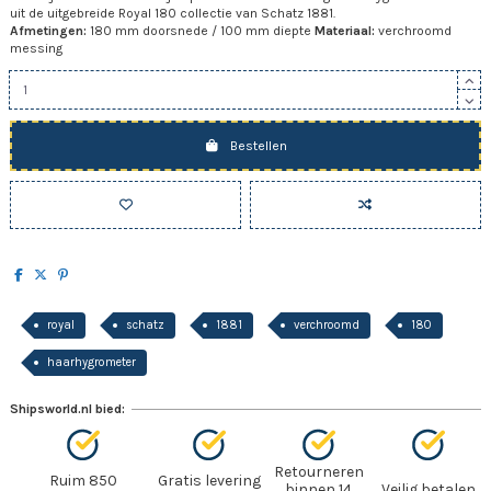
uit de uitgebreide Royal 180 collectie van Schatz 1881.
Afmetingen:
180 mm doorsnede / 100 mm diepte
Materiaal:
verchroomd
messing
Bestellen
royal
schatz
1881
verchroomd
180
haarhygrometer
Shipsworld.nl bied:
Retourneren
Ruim 850
Gratis levering
binnen 14
Veilig betalen