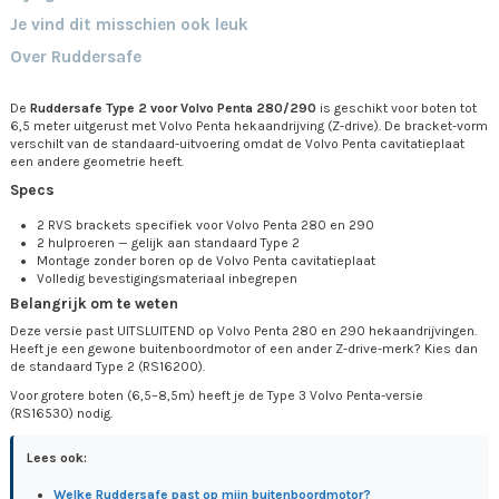
Je vind dit misschien ook leuk
Over Ruddersafe
De
Ruddersafe Type 2 voor Volvo Penta 280/290
is geschikt voor boten tot
6,5 meter uitgerust met Volvo Penta hekaandrijving (Z-drive). De bracket-vorm
verschilt van de standaard-uitvoering omdat de Volvo Penta cavitatieplaat
een andere geometrie heeft.
Specs
2 RVS brackets specifiek voor Volvo Penta 280 en 290
2 hulproeren — gelijk aan standaard Type 2
Montage zonder boren op de Volvo Penta cavitatieplaat
Volledig bevestigingsmateriaal inbegrepen
Belangrijk om te weten
Deze versie past UITSLUITEND op Volvo Penta 280 en 290 hekaandrijvingen.
Heeft je een gewone buitenboordmotor of een ander Z-drive-merk? Kies dan
de standaard Type 2 (RS16200).
Voor grotere boten (6,5–8,5m) heeft je de Type 3 Volvo Penta-versie
(RS16530) nodig.
Lees ook:
Welke Ruddersafe past op mijn buitenboordmotor?