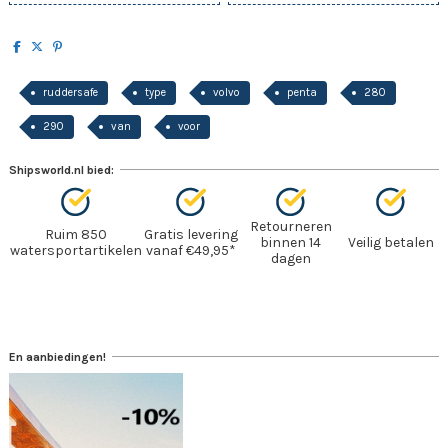
ruddersafe
type
volvo
penta
280
290
van
voor
Shipsworld.nl bied:
Retourneren
Ruim 850
Gratis levering
binnen 14
Veilig betalen
watersportartikelen
vanaf €49,95*
dagen
En aanbiedingen!