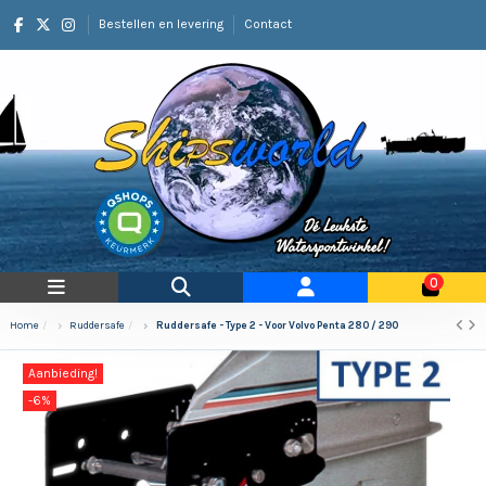
Bestellen en levering
Contact
0
Home
Ruddersafe
Ruddersafe - Type 2 - Voor Volvo Penta 280 / 290
Aanbieding!
-6%