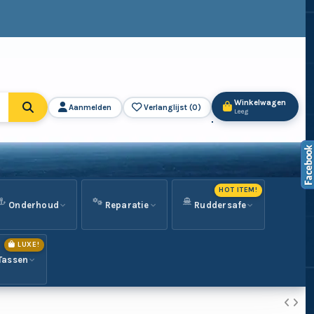
Winkelwagen
Aanmelden
Verlanglijst (
0
)
Leeg
HOT ITEM!
Onderhoud
Reparatie
Ruddersafe
LUXE!
Tassen