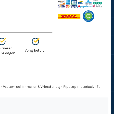
urneren
Veilig betalen
 14 dagen
 • Water-, schimmel en UV-bestendig • Ripstop materiaal. • Een