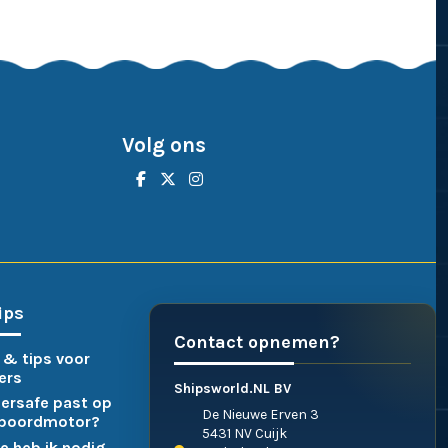
Volg ons
ips
Contact opnemen?
 & tips voor
ers
Shipsworld.NL BV
ersafe past op
De Nieuwe Erven 3
nboordmotor?
5431 NV Cuijk
e heb ik nodig