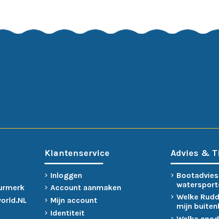
Klantenservice
Advies & T
Inloggen
Bootadvies
watersport
urmerk
Account aanmaken
Welke Rudd
world.NL
Mijn account
mijn buite
Identiteit
Welke anod