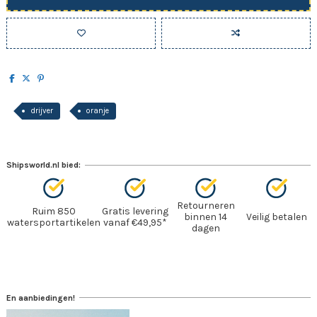
drijver
oranje
Shipsworld.nl bied:
Retourneren
Ruim 850
Gratis levering
binnen 14
Veilig betalen
watersportartikelen
vanaf €49,95*
dagen
En aanbiedingen!