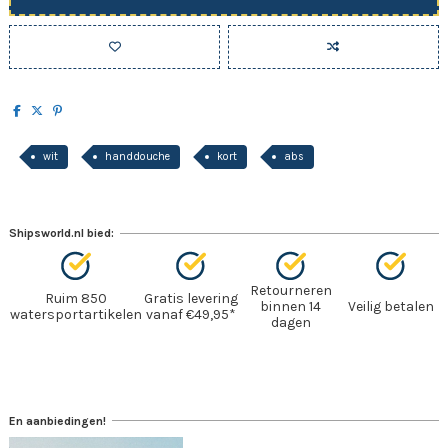
wit
handdouche
kort
abs
Shipsworld.nl bied:
Retourneren
Ruim 850
Gratis levering
binnen 14
Veilig betalen
watersportartikelen
vanaf €49,95*
dagen
En aanbiedingen!