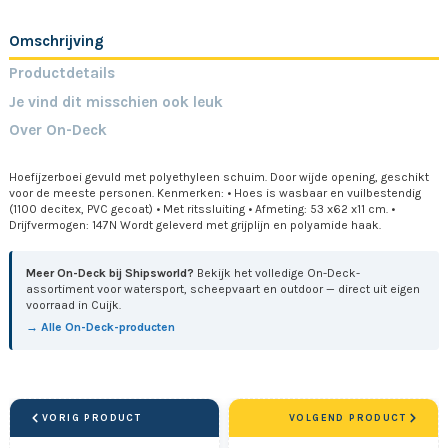
Omschrijving
Productdetails
Je vind dit misschien ook leuk
Over On-Deck
Hoefijzerboei gevuld met polyethyleen schuim. Door wijde opening, geschikt
voor de meeste personen. Kenmerken: • Hoes is wasbaar en vuilbestendig
(1100 decitex, PVC gecoat) • Met ritssluiting • Afmeting: 53 x62 x11 cm. •
Drijfvermogen: 147N Wordt geleverd met grijplijn en polyamide haak.
Meer On-Deck bij Shipsworld?
Bekijk het volledige On-Deck-
assortiment voor watersport, scheepvaart en outdoor — direct uit eigen
voorraad in Cuijk.
→ Alle On-Deck-producten
VORIG PRODUCT
VOLGEND PRODUCT