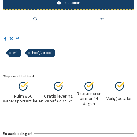
Bestellen
wit
hoefijzerboei
Shipsworld.nl bied:
Retourneren
Ruim 850
Gratis levering
binnen 14
Veilig betalen
watersportartikelen
vanaf €49,95*
dagen
En aanbiedingen!