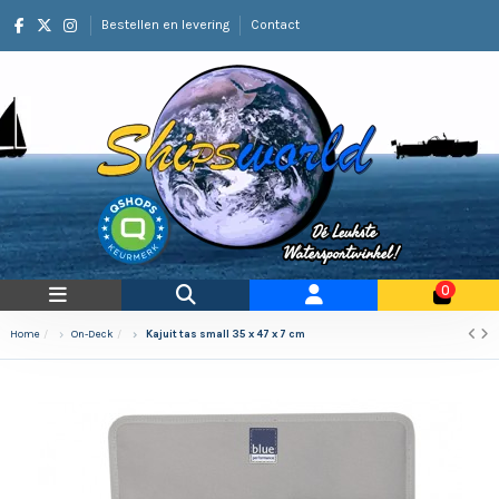
Bestellen en levering
Contact
0
Home
On-Deck
Kajuit tas small 35 x 47 x 7 cm