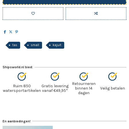
tas
small
kajuit
Shipsworld.nl bied:
Retourneren
Ruim 850
Gratis levering
binnen 14
Veilig betalen
watersportartikelen
vanaf €49,95*
dagen
En aanbiedingen!