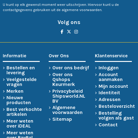
U kunt op elk gewenst moment weer uitschrijven. Hiervoor kunt u de
contactgegevens gebruiken uit de algemene voorwaarden.
Volg ons
Informatie
Over Ons
Klantenservice
Bestellen en
Over ons bedrijf
Inloggen
levering
Over ons
Account
Veelgestelde
Qshops
aanmaken
vragen
Keurmerk
Mijn account
Merken
Privacybeleid
Identiteit
Shipsworld.NL
Nieuwe
Adressen
BV
producten
Besteloverzicht
Algemene
Best verkochte
voorwaarden
Bestelling
artikelen
volgen als gast
Sitemap
Meer weten
Contact
over iDEAL
Meer weten
over PayPal