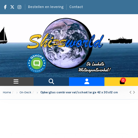
Bestellen en levering
Contact
0
Home
On-Deck
Opbergtas combi voor val/schoot large 42 x 30 x12 cm