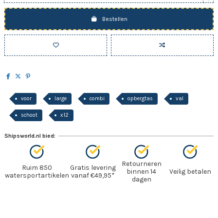
Bestellen
voor
large
combi
opbergtas
val
schoot
x12
Shipsworld.nl bied:
Retourneren
Ruim 850
Gratis levering
binnen 14
Veilig betalen
watersportartikelen
vanaf €49,95*
dagen