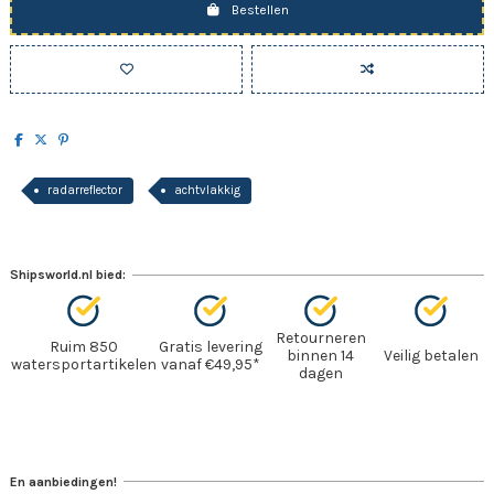
Bestellen
radarreflector
achtvlakkig
Shipsworld.nl bied:
Retourneren
Ruim 850
Gratis levering
binnen 14
Veilig betalen
watersportartikelen
vanaf €49,95*
dagen
En aanbiedingen!