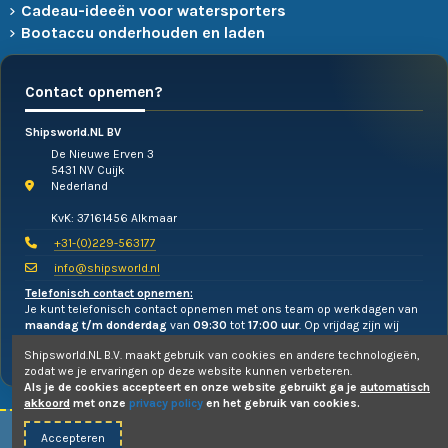
Cadeau-ideeën voor watersporters
Bootaccu onderhouden en laden
Contact opnemen?
Shipsworld.NL BV
De Nieuwe Erven 3
5431 NV Cuijk
Nederland
KvK: 37161456 Alkmaar
+31-(0)229-563177
info@shipsworld.nl
Telefonisch contact opnemen:
Je kunt telefonisch contact opnemen met ons team op werkdagen van
maandag t/m donderdag
van
09:30
tot
17:00 uur
. Op vrijdag zijn wij
alleen te mailen!
Shipsworld.NL B.V. maakt gebruik van cookies en andere technologieën,
zodat we je ervaringen op deze website kunnen verbeteren.
Als je de cookies accepteert en onze website gebruikt ga je
automatisch
akkoord
met onze
privacy policy
en het gebruik van cookies.
Accepteren
© 2010-2026 -
Shipsworld.NL B.V.
- Webdesign:
Uw PC Draait Door